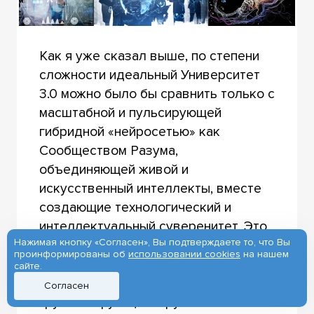
Как я уже сказал выше, по степени
сложности идеальный Университет
3.0 можно было бы сравнить только с
масштабной и пульсирующей
гибридной «нейросетью» как
Сообществом Разума,
объединяющей живой и
искусственный интеллекты, вместе
создающие технологический и
интеллектуальный суверенитет. Это
Нажимая кнопку «Согласен», Вы подтверждаете то, что Вы
Сообщество Разума являет собой
проинформированы об
использовании cookies
на нашем
некое поле сил, внутри которого
сайте.
мыслят и действуют индивиды,
Согласен
группы и функционирует