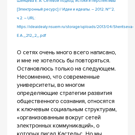
Шенцева Е. А. Сетевой подход: истоки и перспективы
[Электронный ресурс] // Идеи и идеалы. – 2012, №"2,
ч.2. – URL:
https://ideaidealy.nsuem.ru/storage/uploads/2013/04/Shentseva-
E.A._212_2_.pdf
О сетях очень много всего написано,
и мне не хотелось бы повторяться.
Остановлюсь только на следующем.
Несомненно, что современные
университеты, во многом
определяющие стратегии развития
общественного сознания, относятся
к ключевым социальным структурам,
«организованным вокруг сетей
электронных коммуникаций», о
которых писал Кастельс. Но мы