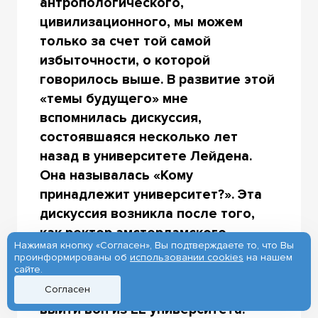
антропологического,
цивилизационного, мы можем
только за счет той самой
избыточности, о которой
говорилось выше. В развитие этой
«темы будущего» мне
вспомнилась дискуссия,
состоявшаяся несколько лет
назад в университете Лейдена.
Она называлась «Кому
принадлежит университет?». Эта
дискуссия возникла после того,
как ректор амстердамского
Нажимая кнопку «Согласен», Вы подтверждаете то, что Вы
университета попросила
проинформированы об
использовании cookies
на нашем
студентов, пришедших к ней в
сайте.
кабинет «качать свои права»,
Согласен
выйти вон из ЕЁ университета.