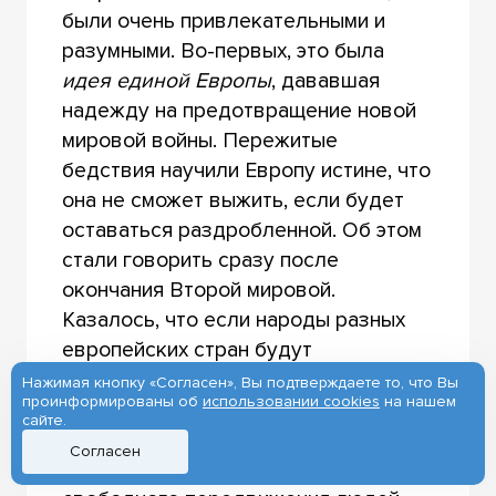
были очень привлекательными и
разумными. Во-первых, это была
идея единой Европы
, дававшая
надежду на предотвращение новой
мировой войны. Пережитые
бедствия научили Европу истине, что
она не сможет выжить, если будет
оставаться раздробленной. Об этом
стали говорить сразу после
окончания Второй мировой.
Казалось, что если народы разных
европейских стран будут
«перемешаны», это станет
Нажимая кнопку «Согласен», Вы подтверждаете то, что Вы
проинформированы об
использовании cookies
на нашем
препятствием для нападения одного
сайте.
государства на другое. Но для этого
Согласен
необходимо снять границы для