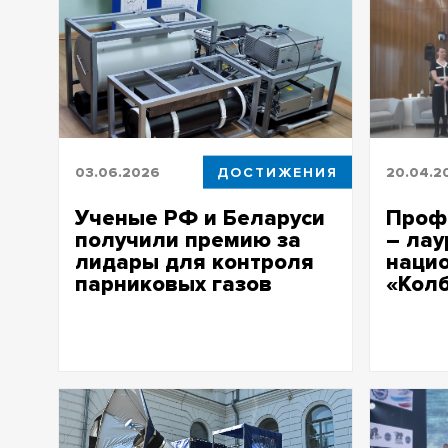
03.06.2026
ДОСТИЖЕНИЯ
20.04.2
Ученые РФ и Беларуси
Проф
получили премию за
– лау
лидары для контроля
наци
парниковых газов
«Кол
Созданные лидары впервые в мире
Это един
исследовали озоновый слой
посвяще
атмосферы Земли до высоты 45 км