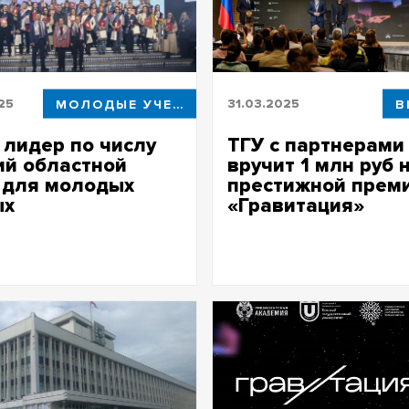
25
МОЛОДЫЕ УЧЕНЫЕ
31.03.2025
B
 лидер по числу
ТГУ с партнерами
ий областной
вручит 1 млн руб 
 для молодых
престижной прем
ых
«Гравитация»
ми премии в двух
«Гравитация» — первая отрас
ях – «Естественные науки» и
премия для университетов в
арные науки» – стали семь
и Big Data
 ученых ТГУ