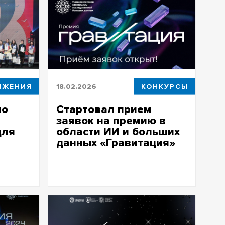
ИЖЕНИЯ
18.02.2026
КОНКУРСЫ
по
Стартовал прием
заявок на премию в
для
области ИИ и больших
данных «Гравитация»
 ученых
Организаторами премии выступают
ТГУ, Президентская академия и
кой
Университетский консорциум
исследователей больших данных