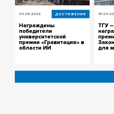
03.06.2024
ДОСТИЖЕНИЯ
15.04.2
Награждены
ТГУ –
победители
нагр
университетской
прем
премии «Гравитация» в
Зако
области ИИ
для 
Команда физиков ТГУ получила
Премиям
спецприз за проект «Методы
Томской 
машинного обучения в задачах
награжде
атмосферной оптики»
сотрудни