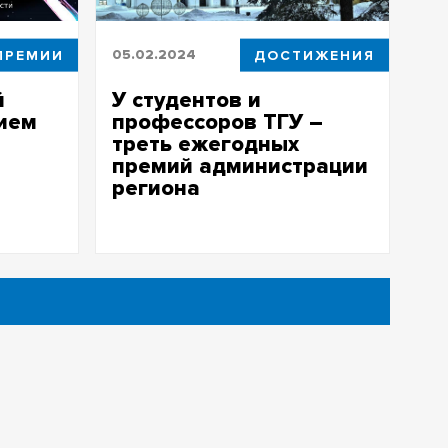
ПРЕМИИ
05.02.2024
ДОСТИЖЕНИЯ
й
У студентов и
рием
профессоров ТГУ –
треть ежегодных
премий администрации
региона
ут
ольших
ТГУ уже не первый год держит
лидерство по итогам региональных
премий и стипендий