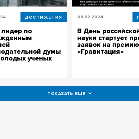
024
ДОСТИЖЕНИЯ
08.02.2024
 лидер по
В День российско
ажденным
науки стартует п
ией
заявок на премию
нодательной думы
«Гравитация»
молодых ученых
Претендовать на премию мог
специалисты в сфере ИИ и б
и Законодательной думы
данных
области для молодых ученых
ны пять студентов и
ков ТГУ
ПОКАЗАТЬ ЕЩЕ