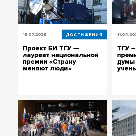
18.07.2025
ДОСТИЖЕНИЯ
11.04.20
Проект БИ ТГУ —
ТГУ –
лауреат национальной
прем
премии «Страну
думы
меняют люди»
учен
Награду получила идея по созданию
Лауреата
роботизированных комплексов для
номинаци
очистки дна от нефти и
«Гуманит
нефтепродуктов в морских условиях
молодых