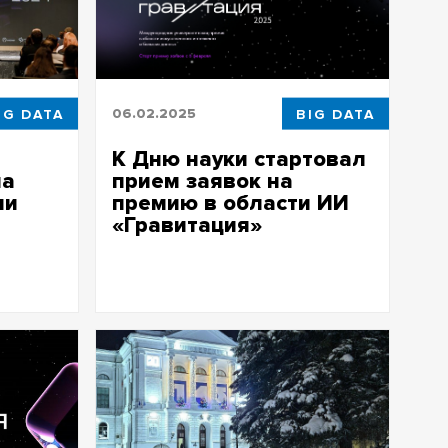
IG DATA
06.02.2025
BIG DATA
К Дню науки стартовал
на
прием заявок на
ии
премию в области ИИ
«Гравитация»
левая
Заявки принимаются на сайте премии
 сфере ИИ
до 7 апреля