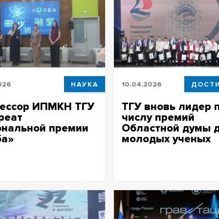
026
НАУКА
10.04.2026
ДОСТ
ессор ИПМКН ТГУ
ТГУ вновь лидер 
реат
числу премий
ональной премии
Областной думы 
ба»
молодых ученых
ственная в России премия,
Восемь студентов и молодых
нная женщинам-ученым
ТГУ стали лауреатами премии
Законодательной думы Томс
области