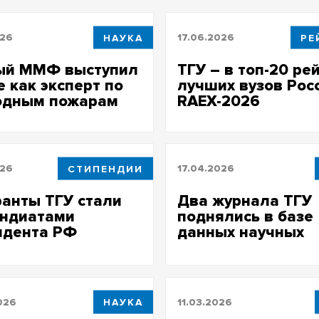
026
НАУКА
17.06.2026
РЕ
ый ММФ выступил
ТГУ – в топ-20 ре
е как эксперт по
лучших вузов Рос
одным пожарам
RAEX-2026
026
СТИПЕНДИИ
17.04.2026
анты ТГУ стали
Два журнала ТГУ
ендиатами
поднялись в базе
идента РФ
данных научных
публикаций Scopu
026
НАУКА
11.03.2026