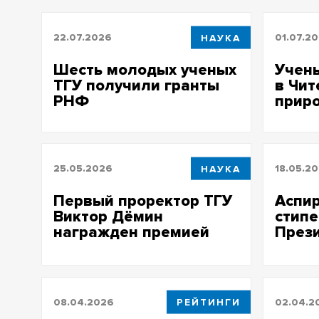
22.07.2026
НАУКА
01.07.2
Шесть молодых ученых
Учен
ТГУ получили гранты
в Чит
РНФ
прир
25.05.2026
НАУКА
18.05.2
Первый проректор ТГУ
Аспир
Виктор Дёмин
стип
награжден премией
През
имени В.А.Коптюга
08.04.2026
РЕЙТИНГИ
02.04.2