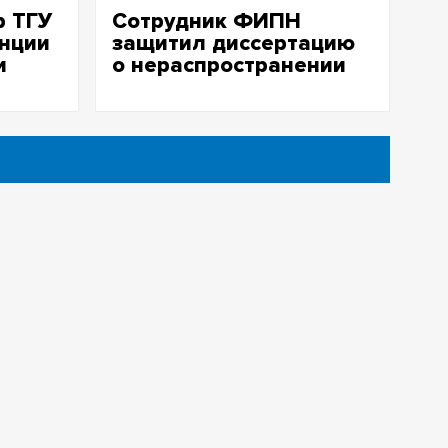
р ТГУ
Сотрудник ФИПН
нции
защитил диссертацию
и
о нераспространении
вое
ядерного оружия