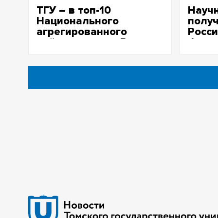
ТГУ – в топ-10
Научн
Национального
получ
агрегированного
Росси
рейтинга вузов России
фонд
2026