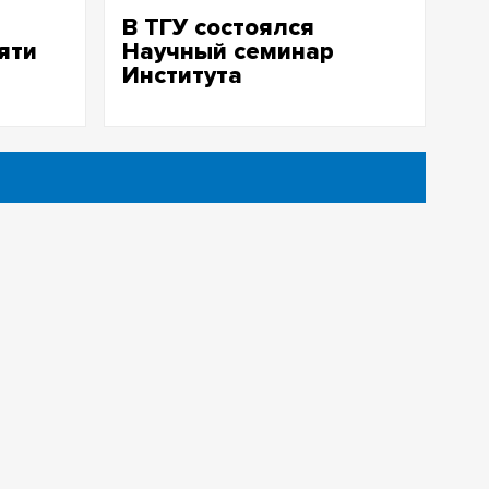
В ТГУ состоялся
яти
Научный семинар
Института
феноменологии ТГУ