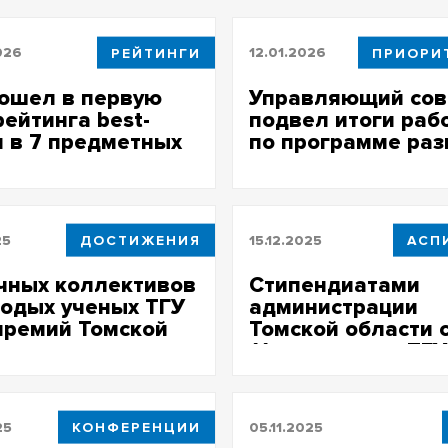
026
РЕЙТИНГИ
12.01.2026
ошел в первую
Управляющий сов
рейтинга best-
подвел итоги раб
u в 7 предметных
по программе раз
тях
ТГУ
25
ДОСТИЖЕНИЯ
15.12.2025
АСП
чных коллективов
Стипендиатами
одых ученых ТГУ
администрации
премий Томской
Томской области 
сти
11 аспирантов ТГУ
25
КОНФЕРЕНЦИИ
05.11.2025