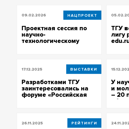
09.02.2026
НАЦПРОЕКТ
05.02.2
Проектная сессия по
ТГУ в
научно-
лигу 
технологическому
edu.r
развитию состоялась в
облас
ТГУ
17.12.2025
ВЫСТАВКИ
15.12.20
Разработками ТГУ
У нау
заинтересовались на
и мол
форуме «Российская
– 20 
неделя
обла
здравоохранения»
26.11.2025
РЕЙТИНГИ
24.11.20