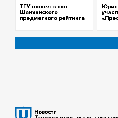
ТГУ вошел в топ
Юрис
Шанхайского
участ
предметного рейтинга
«Прес
– 2025 по физике
наказ
испр