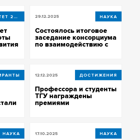
ПРИОРИТЕТ 2030
29.12.2025
НАУКА
ет
Состоялось итоговое
оты
заседание консорциума
вития
по взаимодействию с
ЦКП «СКИФ»
ИРАНТЫ
12.12.2025
ДОСТИЖЕНИЯ
Профессора и студенты
ТГУ награждены
стали
премиями
администрации
Томской области
НАУКА
17.10.2025
НАУКА