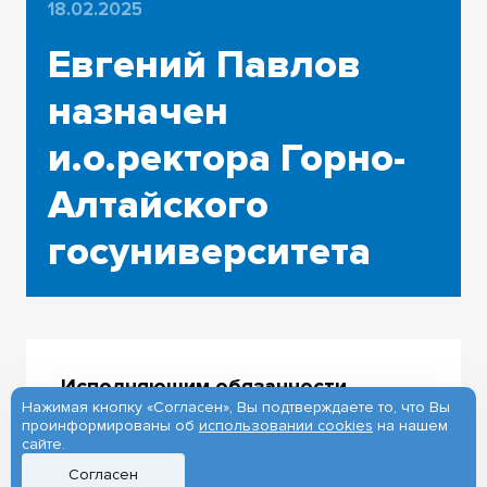
18.02.2025
Евгений Павлов
назначен
и.о.ректора Горно-
Алтайского
госуниверситета
Исполняющим обязанности
Нажимая кнопку «Согласен», Вы подтверждаете то, что Вы
ректора Горно-Алтайского
проинформированы об
использовании cookies
на нашем
государственного университета
сайте.
назначен
Евгений Павлов, ранее
Согласен