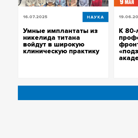
16.07.2025
НАУКА
19.06.2
Умные имплантаты из
К 80-
никелида титана
профе
войдут в широкую
фрон
клиническую практику
«под
акад
ТГУ, УГМУ и Свердловский
онкодиспансер будут создавать
Публику
имплантаты с использованием ИИ и
Николаев
компьютерного моделирования
единстве
отправив