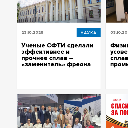
23.10.2025
НАУКА
03.10.2
Ученые СФТИ сделали
Физи
эффективнее и
усов
прочнее сплав –
сплав
«заменитель» фреона
пром
Впервые получен значительный
Лаборат
охлаждающий эффект в широком
свойства
интервале температур – до 125°С
четверто
кобальта