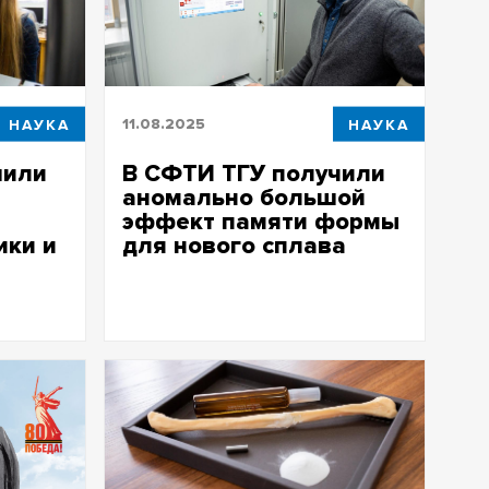
НАУКА
11.08.2025
НАУКА
шили
В СФТИ ТГУ получили
аномально большой
эффект памяти формы
ики и
для нового сплава
Ученые ТГУ повысили циклическую
стабильность эффекта памяти формы
оводит
в высокоэнтропийном сплаве за счет
ки
добавления углерода
СФТИ ТГУ