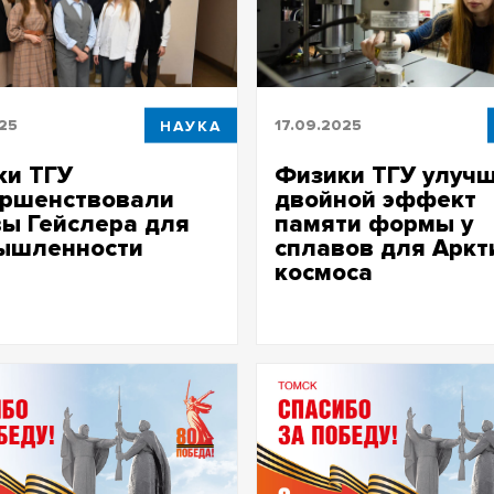
025
НАУКА
17.09.2025
ки ТГУ
Физики ТГУ улуч
ершенствовали
двойной эффект
ы Гейслера для
памяти формы у
ышленности
сплавов для Аркт
космоса
ория СФТИ ТГУ улучшила их
 за счет добавления
Разработку таких сплавов пр
го элемента – железа либо
коллектив лаборатории физи
высокопрочных кристаллов 