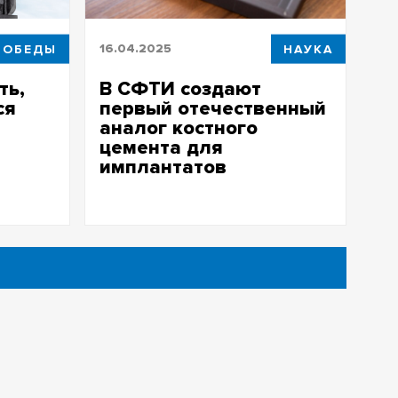
ПОБЕДЫ
16.04.2025
НАУКА
ть,
В СФТИ создают
ся
первый отечественный
аналог костного
цемента для
 Победы –
имплантатов
а
телей
Ученые готовят технологию и
документацию для производства
материала в России