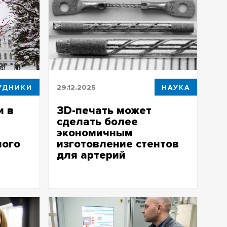
УДНИКИ
29.12.2025
НАУКА
и в
3D-печать может
сделать более
экономичным
ного
изготовление стентов
для артерий
иглашают
Ученые ТГУ подтвердили, что новая
технология позволяет радикально
снизить производственные потери
ельность