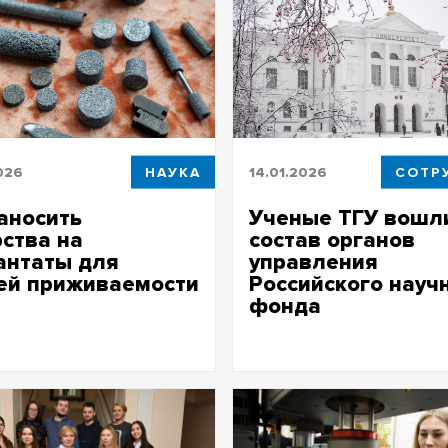
026
НАУКА
14.01.2026
СОТР
аносить
Ученые ТГУ вошл
ства на
состав органов
антаты для
управления
ей приживаемости
Российского науч
фонда
ГУ выяснили, что наилучшую
стимость обеспечивают
В экспертные советы РНФ пр
й и ультразвуковой методы
докторов наук, получивших
общественное признание за
результативную научную деят