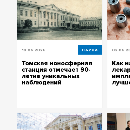
19.06.2026
НАУКА
02.06.2
Томская ионосферная
Как н
станция отмечает 90-
лекар
летие уникальных
импл
наблюдений
лучш
Первая в СССР и пятая в мире
Ученые Т
обсерватория ионосферного
биосовме
мониторинга в ТГУ ведет
вакуумны
непрерывные наблюдения с 1936 года