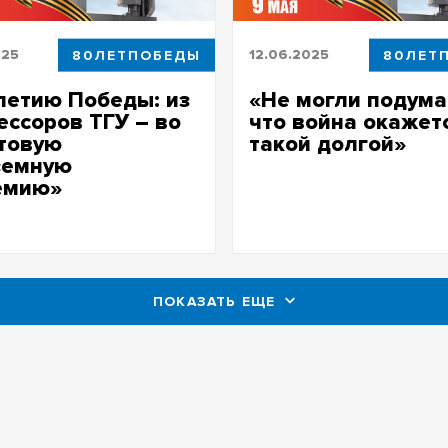
025
80ЛЕТПОБЕДЫ
12.06.2025
80ЛЕТ
летию Победы: из
«Не могли подума
ссоров ТГУ – во
что война окажет
товую
такой долгой»
земную
В нашей рубрике к 80-летию
емию»
биография Зината Иванович
Касимова, одного из основа
ем биографию Владимира
НИИ ПММ
ича Кессениха –
нного профессора ТГУ,
шегося на фронт
ПОКАЗАТЬ ЕЩЕ