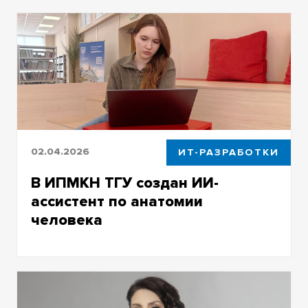
образовательных магистерских программ
02.04.2026
ИТ-РАЗРАБОТКИ
В ИПМКН ТГУ создан ИИ-
ассистент по анатомии
человека
Чат-бот на базе YandexGPT и
профессиональной базы данных поможет
студентам-медикам