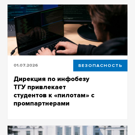
победителей образовательного проекта
Банка ВТБ, заняв 2 и 3 места по Сибири
01.07.2026
БЕЗОПАСНОСТЬ
Дирекция по инфобезу
ТГУ привлекает
студентов к «пилотам» с
промпартнерами
Студенты и аспиранты ИПМКН работают с
передовыми технологиями
кибербезопасности в ходе учебного