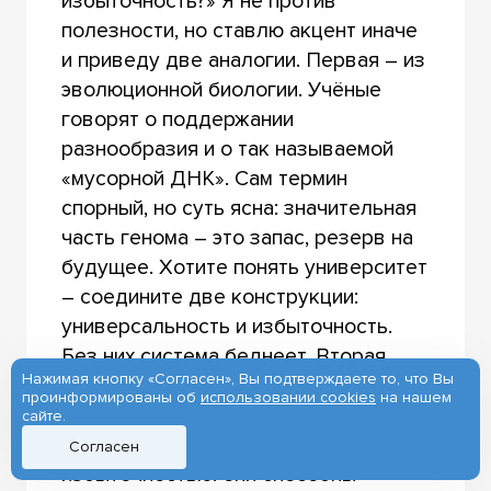
избыточность?» Я не против
полезности, но ставлю акцент иначе
и приведу две аналогии. Первая – из
эволюционной биологии. Учёные
говорят о поддержании
разнообразия и о так называемой
«мусорной ДНК». Сам термин
спорный, но суть ясна: значительная
часть генома – это запас, резерв на
будущее. Хотите понять университет
– соедините две конструкции:
универсальность и избыточность.
Без них система беднеет. Вторая
Нажимая кнопку «Согласен», Вы подтверждаете то, что Вы
аналогия – из медицины. «Стволовые
проинформированы об
использовании cookies
на нашем
клетки» (название тоже условное)
сайте.
обладают универсальной
Согласен
избыточностью: они способны