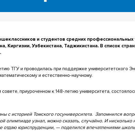
ршеклассников и студентов средних профессиональных
на, Киргизии, Узбекистана, Таджикистана. В список стра
.
етию ТГУ и проводилась при поддержке университетского Э
математическому и естественно-научному.
м совете, приуроченном к 148-летию университета, состояло
аны с историей Томского госуниверситета. Запомнился вопр
мой олимпиаде узнал, можно сказать, случайно. И нисколько 
ие отдаю юриспруденции, — поделился впечатлениями школь