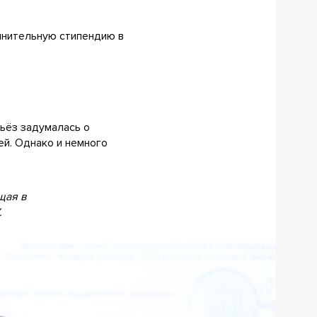
олнительную стипендию в
рьёз задумалась о
ей. Однако и немного
щая в
.