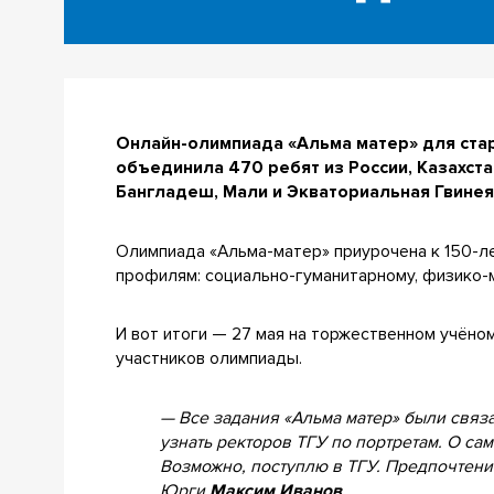
Онлайн-олимпиада «Альма матер» для ста
объединила 470 ребят из России, Казахста
Бангладеш, Мали и Экваториальная Гвинея
Олимпиада «Альма-матер» приурочена к 150-л
профилям: социально-гуманитарному, физико-
И вот итоги — 27 мая на торжественном учёно
участников олимпиады.
— Все задания «Альма матер» были связ
узнать ректоров ТГУ по портретам. О са
Возможно, поступлю в ТГУ. Предпочтен
Юрги
Максим Иванов
.