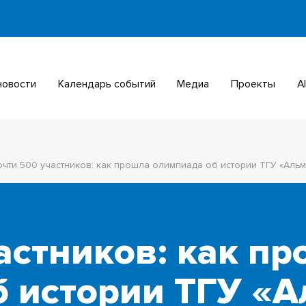
 новости
Календарь событий
Медиа
Проекты
чти 500 участников: как прошла олимпиада об истории ТГУ «Альм
астников: как п
 истории ТГУ «А