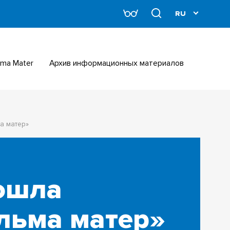
Alma Mater
Архив информационных материалов
а матер»
рошла
льма матер»