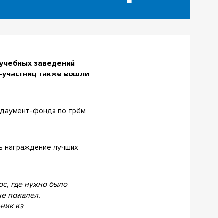
 учебных заведений
н-участниц также вошли
ндаумент-фонда по трём
сь награждение лучших
ос, где нужно было
не пожалел.
ник из