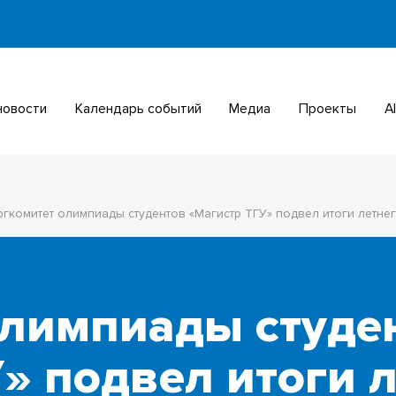
 новости
Календарь событий
Медиа
Проекты
гкомитет олимпиады студентов «Магистр ТГУ» подвел итоги летне
олимпиады студе
» подвел итоги 