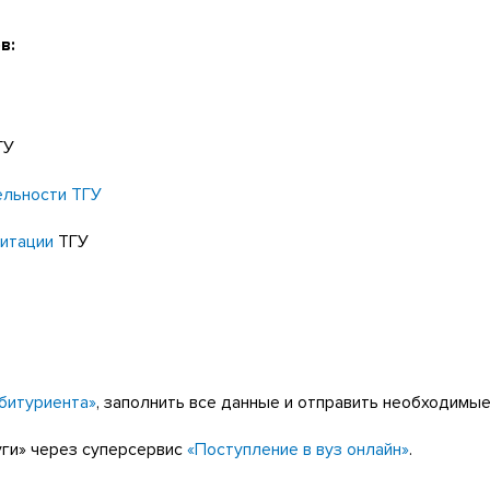
в:
ГУ
ельности ТГУ
итации
ТГУ
битуриента»
, заполнить все данные и отправить необходимы
уги» через суперсервис
«Поступление в вуз онлайн»
.