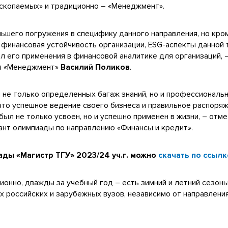
 ископаемых» и традиционно – «Менеджмент».
ьшего погружения в специфику данного направления, но кром
 финансовая устойчивость организации, ESG-аспекты данной 
ал его применения в финансовой аналитике для организаций, –
ия «Менеджмент»
Василий Поликов
.
и не только определенных багаж знаний, но и профессиональ
 что успешное ведение своего бизнеса и правильное распоря
был не только усвоен, но и успешно применен в жизни, – отм
ант олимпиады по направлению «Финансы и кредит».
ды «Магистр ТГУ» 2023/24 уч.г.
можно
скачать по ссылк
онно, дважды за учебный год – есть зимний и летний сезоны
 российских и зарубежных вузов, независимо от направлени