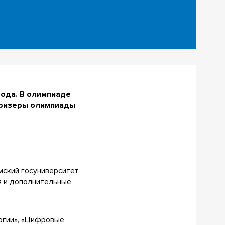
года. В олимпиаде
 призеры олимпиады
мский госуниверситет
я и дополнительные
логии», «Цифровые