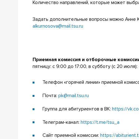
Количество направлений, которые может выбра
Задать дополнительные вопросы можно Анне Кур
alkurnosova@mail.tsu.ru
Приемная комиссия и отборочные комисси
пятницу: с 9:00 до 17:00, в субботу (с 20 июля): 
Телефон «горячей линии» приемной комисси
Почта:
pk@mail.tsu.ru
Группа для абитуриентов в ВК:
https://vk.c
Телеграм-канал:
https://t.me/tsu_a
Сайт приемной комиссии:
https://abiturient.t