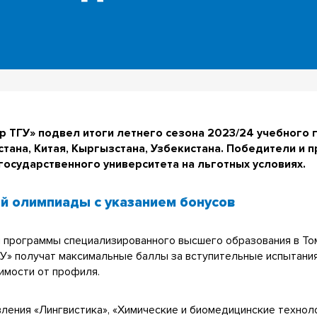
 ТГУ» подвел итоги летнего сезона 2023/24 учебного 
хстана, Китая, Кыргызстана, Узбекистана. Победители и
 государственного университета на льготных условиях.
й олимпиады с указанием бонусов
и программы специализированного высшего образования в То
У» получат максимальные баллы за вступительные испытани
имости от профиля.
вления «Лингвистика», «Химические и биомедицинские техно