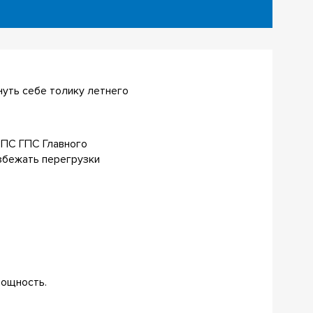
нуть себе толику летнего
 ФПС ГПС Главного
избежать перегрузки
мощность.