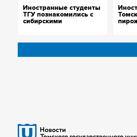
Иностранные студенты
Инос
ТГУ познакомились с
Томск
сибирскими
пирож
традициями
реце