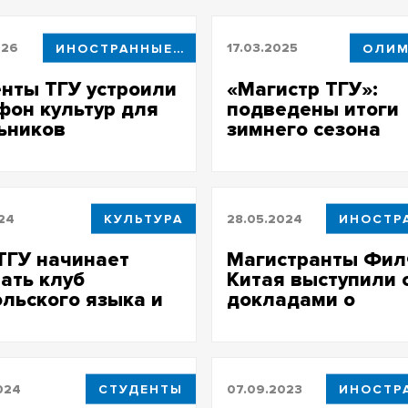
026
ИНОСТРАННЫЕ СТУДЕНТЫ
17.03.2025
ОЛИ
нты ТГУ устроили
«Магистр ТГУ»:
он культур для
подведены итоги
ьников
зимнего сезона
2024/25 уч.г.
024
КУЛЬТУРА
28.05.2024
ТГУ начинает
Магистранты Фил
ать клуб
Китая выступили 
льского языка и
докладами о
туры
преподавании яз
024
СТУДЕНТЫ
07.09.2023