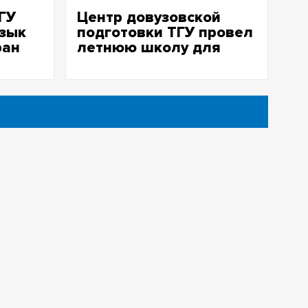
ГУ
Центр довузовской
язык
подготовки ТГУ провел
ран
летнюю школу для
иностранных студентов