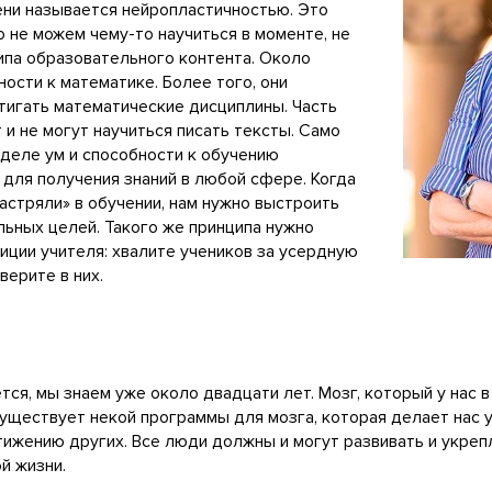
ени называется нейропластичностью. Это
о не можем чему-то научиться в моменте, не
типа образовательного контента. Около
ности к математике. Более того, они
игать математические дисциплины. Часть
 и не могут научиться писать тексты. Само
 деле ум и способности к обучению
 для получения знаний в любой сфере. Когда
застряли» в обучении, нам нужно выстроить
льных целей. Такого же принципа нужно
зиции учителя: хвалите учеников за усердную
верите в них.
тся, мы знаем уже около двадцати лет. Мозг, который у нас в
 существует некой программы для мозга, которая делает нас 
ижению других. Все люди должны и могут развивать и укреп
й жизни.