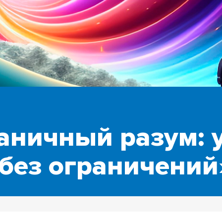
аничный разум: у
 без ограничени