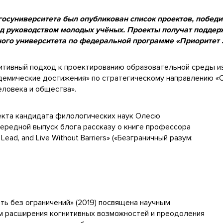
госуниверситета был опубликован список проектов, победи
д руководством молодых учёных. Проекты получат поддерж
ого университета по федеральной программе «Приоритет 2
итивный подход к проектированию образовательной среды и
кадемические достижения» по стратегическому направлению 
еловека и общества».
екта кандидата филологических наук Олесю
чередной выпуск блога рассказу о книге профессора
, Lead, and Live Without Barriers» («Безграничный разум:
ить без ограничений» (2019) посвящена научным
ям расширения когнитивных возможностей и преодоления