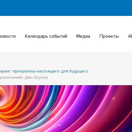
 новости
Календарь событий
Медиа
Проекты
ринг: приоритеты настоящего для будущего
ограничений» Джо Боулер