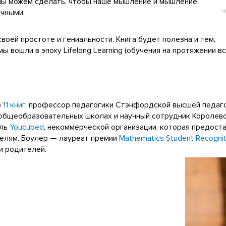
 мы можем сделать, чтобы наше мышление и мышление
ичными.
оей простоте и гениальности. Книга будет полезна и тем,
 мы вошли в эпоху Lifelong Learning (обучения на протяжении вс
р
11 книг
, профессор педагогики Стэнфордской высшей педаго
 общеобразовательных школах и научный сотрудник Королев
ель
Youcubed
, некоммерческой организации, которая предост
елям. Боулер — лауреат премии
Mathematics Student Recogni
и родителей.