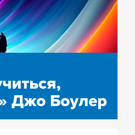
читься,
й» Джо Боулер