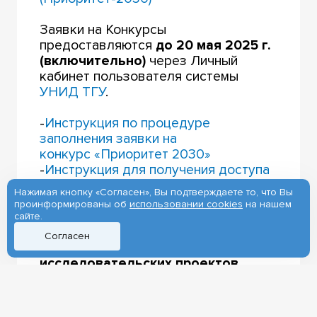
Заявки на Конкурсы
предоставляются
до 20 мая 2025 г.
(включительно)
через Личный
кабинет пользователя системы
УНИД ТГУ
.
-
Инструкция по процедуре
заполнения заявки на
конкурс «Приоритет 2030»
-
Инструкция для получения доступа
к системе «УНИД ТГУ» вне сети ТГУ
Нажимая кнопку «Согласен», Вы подтверждаете то, что Вы
проинформированы об
использовании cookies
на нашем
сайте.
КОНКУРСЫ 2025:
Согласен
Конкурс научно-
исследовательских проектов,
направленных на развитие
кооперации с предприятиями
реального сектора экономики