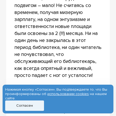
подвигом – мало! Не считаясь со
временем, получая мизерную
зарплату, на одном энтузиазме и
ответственности новые площади
были освоены за 2 (!!!) месяца. Ни на
один день не закрылась в этот
период библиотека, ни один читатель
не почувствовал, что
обслуживающий его библиотекарь,
как всегда опрятный и вежливый,
просто падает с ног от усталости!
И только прохожие с удивлением
Нажимая кнопку «Согласен», Вы подтверждаете то, что Вы
проинформированы об
использовании cookies
на нашем
наблюдали такую картину: в окнах
сайте.
старого и нового здания «научки»
Согласен
стояли женщины и бережно, по