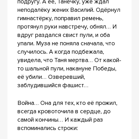
подругу. А её, Танечку, уже ждал
неподалёку жених Василий. Одёрнул
гимнастёрку, поправил ремень,
протянул руки навстречу, обнял… И
вдруг раздался свист пули, и оба
упали. Муза не поняла сначала, что
случилось. А когда подбежала,
увидела, что Таня мертва… От какой-
то шальной пули, накануне Победы,
её убили… Озверевший,
заблудившийся фашист…
Война… Она для тех, кто её прожил,
всегда кровоточила в сердце, до
самой кончины… И каждый раз
вспоминались строки: