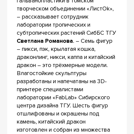
гальванопластики в томском
творческом объединении «ЛистOk»,
– рассказывает сотрудник
лаборатории тропических и
субтропических растений СибБС ТГУ
Св
етлана Романова
. – Семь фигур
– пикси, пэк, крылатая кошка,
драконлинг, никси, каппа и китайский
дракон – это трёхмерные модели.
Влагостойкие скульптуры
разработаны и напечатаны на 3D-
принтере специалистами
лаборатории «FabLab» Сибирского
центра дизайна ТГУ. Шесть фигур
отшлифованы и окрашены под
камень, китайский дракон
изготовлен и собран из множества