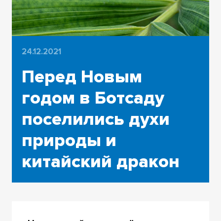
24.12.2021
Перед Новым
годом в Ботсаду
поселились духи
природы и
китайский дракон