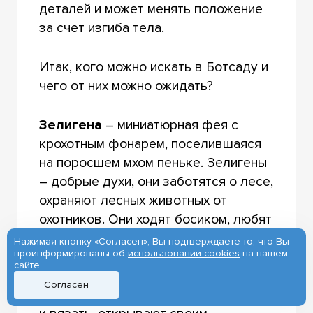
деталей и может менять положение
за счет изгиба тела.
Итак, кого можно искать в Ботсаду и
чего от них можно ожидать?
Зелигена
– миниатюрная фея с
крохотным фонарем, поселившаяся
на поросшем мхом пеньке. Зелигены
– добрые духи, они заботятся о лесе,
охраняют лесных животных от
охотников. Они ходят босиком, любят
перезвон колоколов и никогда не
Нажимая кнопку «Согласен», Вы подтверждаете то, что Вы
проинформированы об
использовании cookies
на нашем
отказываются потанцевать,
сайте.
помогают понравившимся фермерам
Согласен
собирать урожай, пасти коров, шить