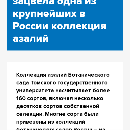
зацвела одна из
крупнейших в
России коллекция
азалий
Коллекция азалий Ботанического
сада Томского государственного
университета насчитывает более
160 сортов, включая несколько
десятков сортов собственной
селекции. Многие сорта были
привезены из коллекций
ботанических садов России – из