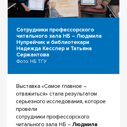
Сотрудники профессорского
читального зала НБ – Людмила
Нупрейчик и библиотекари
Надежда Кесслер и Татьяна
Сержантова
Фото: НБ ТГУ
Выставка «Самое главное –
отважиться» стала результатом
серьезного исследования, которое
провели
сотрудники профессорского
читального зала НБ –
Людмила