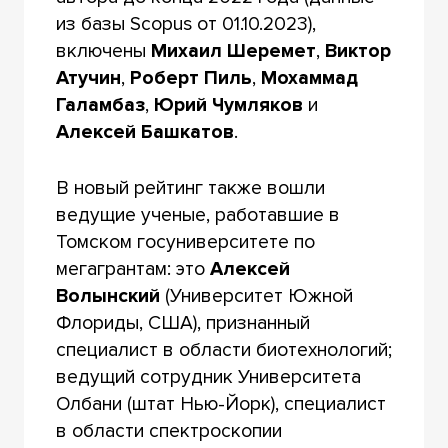
из базы Scopus от 01.10.2023),
включены
Михаил Шеремет
,
Виктор
Атучин
,
Роберт Пиль
,
Мохаммад
Галамбаз
,
Юрий Чумляков
и
Алексей Башкатов
.
В новый рейтинг также вошли
ведущие ученые, работавшие в
Томском госуниверситете по
мегагрантам: это
Алексей
Волынский
(Университет Южной
Флориды, США), признанный
специалист в области биотехнологий;
ведущий сотрудник Университета
Олбани (штат Нью-Йорк), специалист
в области спектроскопии