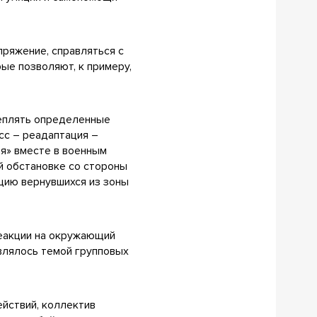
пряжение, справляться с
ые позволяют, к примеру,
реплять определенные
есс – реадаптация –
ия» вместе в военным
ой обстановке со стороны
цию вернувшихся из зоны
реакции на окружающий
влялось темой групповых
ействий, коллектив