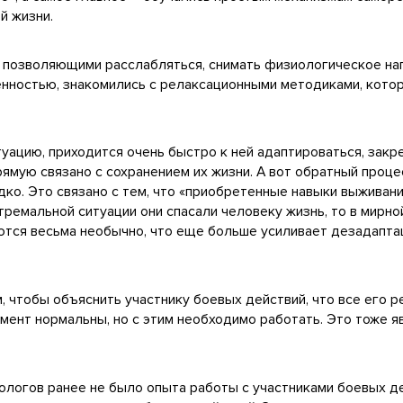
й жизни.
, позволяющими расслабляться, снимать физиологическое на
нностью, знакомились с релаксационными методиками, котор
туацию, приходится очень быстро к ней адаптироваться, зак
прямую связано с сохранением их жизни. А вот обратный проц
дко. Это связано с тем, что «приобретенные навыки выживан
тремальной ситуации они спасали человеку жизнь, то в мирн
ются весьма необычно, что еще больше усиливает дезадапта
м, чтобы объяснить участнику боевых действий, что все его 
мент нормальны, но с этим необходимо работать. Это тоже я
ологов ранее не было опыта работы с участниками боевых д