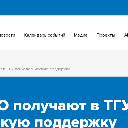
 новости
Календарь событий
Медиа
Проекты
т в ТГУ психологическую поддержку
О получают в ТГ
скую поддержку