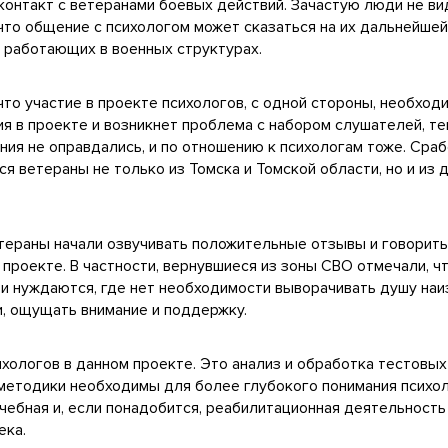
 контакт с ветеранами боевых действий. Зачастую люди не в
 что общение с психологом может сказаться на их дальнейше
, работающих в военных структурах.
что участие в проекте психологов, с одной стороны, необходи
я в проекте и возникнет проблема с набором слушателей, т
сения не оправдались, и по отношению к психологам тоже. Ср
я ветераны не только из Томска и Томской области, но и из 
етераны начали озвучивать положительные отзывы и говорит
проекте. В частности, вернувшиеся из зоны СВО отмечали, чт
и нуждаются, где нет необходимости выворачивать душу наиз
и, ощущать внимание и поддержку.
ихологов в данном проекте. Это анализ и обработка тестовы
е методики необходимы для более глубокого понимания психо
чебная и, если понадобится, реабилитационная деятельност
ека.