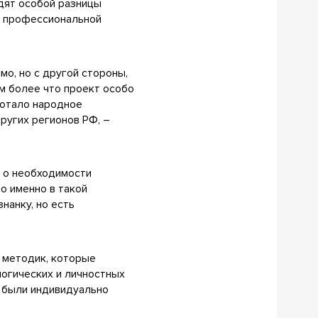
идят особой разницы
й профессиональной
мо, но с другой стороны,
ем более что проект особо
аботало народное
других регионов РФ, –
ь о необходимости
о именно в такой
нанку, но есть
х методик, которые
логических и личностных
ь были индивидуально