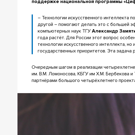
поддержке национальной программы «Циф
– Технологии искусственного интеллекта по
другой – помогают делать это с большей э
компьютерных наук ТГУ
Александр Замят
года растёт. Для России этот вопрос особе
технологии искусственного интеллекта, но 
государственных приоритетов. Эта задача
Очередным шагом в реализации четырехлетнег
им. В.М. Ломоносова, КБГУ им Х.М. Бербекова 
партнёрами большого четырёхлетнего проекта