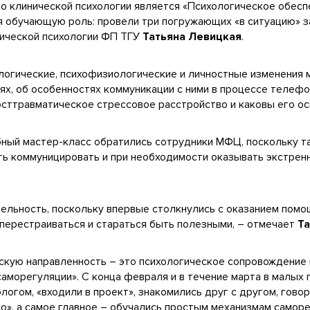
 клинической психологии является «Психологическое обесп
я обучающую роль: провели три погружающих «в ситуацию» за
ической психологии ФП ТГУ
Татьяна Левицкая
.
ологические, психофизиологические и личностные изменения 
ях, об особенностях коммуникации с ними в процессе телефо
осттравматическое стрессовое расстройство и каковы его о
бный мастер-класс обратились сотрудники МФЦ, поскольку т
ть коммуницировать и при необходимости оказывать экстре
тельность, поскольку впервые столкнулись с оказанием пом
 перестраиваться и стараться быть полезными, – отмечает
Т
ескую направленность – это психологическое сопровождение
аморегуляции». С конца февраля и в течение марта в малых 
ологом, «входили в проект», знакомились друг с другом, гово
о», а самое главное – обучались простым механизмам самор