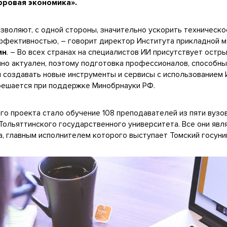
ровая экономика».
зволяют, с одной стороны, значительно ускорить техническо
ффективностью, – говорит директор Института прикладной м
ин
. – Во всех странах на специалистов ИИ присутствует остры
нно актуален, поэтому подготовка профессионалов, способны
и создавать новые инструменты и сервисы с использованием И
 решается при поддержке Минобрнауки РФ.
о проекта стало обучение 108 преподавателей из пяти вузов
и Тольяттинского государственного университета. Все они яв
, главным исполнителем которого выступает Томский госуни