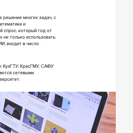
е решение многих задач, с
атематики и
й спрос, который год от
х не только использовать
И, входит в число
: КузГТУ, КрасГМУ, САФУ
ляются сетевыми
верситет.