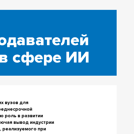
подавателей
 в сфере ИИ
х вузов для
среднесрочной
ю роль в развитии
лючая вывод индустрии
, реализуемого при