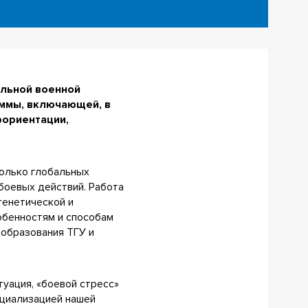
альной военной
аммы, включающей, в
фориентации,
колько глобальных
боевых действий. Работа
генетической и
обенностям и способам
 образования ТГУ и
туация, «боевой стресс»
ециализацией нашей