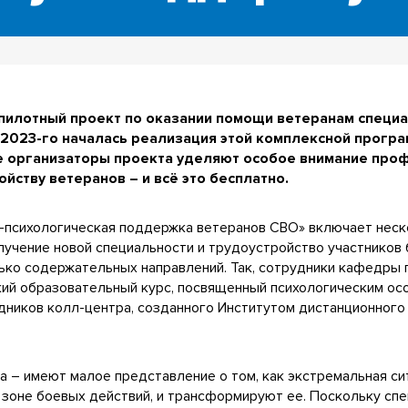
пилотный проект по оказании помощи ветеранам специ
 2023-го началась реализация этой комплексной прогр
же организаторы проекта уделяют особое внимание про
ству ветеранов – и всё это бесплатно.
-психологическая поддержка ветеранов СВО» включает нес
лучение новой специальности и трудоустройство участников 
лько содержательных направлений. Так, сотрудники кафедры 
ий образовательный курс, посвященный психологическим ос
дников колл-центра, созданного Институтом дистанционного
та – имеют малое представление о том, как экстремальная си
в зоне боевых действий, и трансформируют ее. Поскольку сп