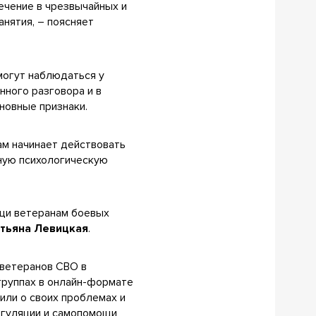
ечение в чрезвычайных и
нятия, – поясняет
могут наблюдаться у
нного разговора и в
сновные признаки.
ам начинает действовать
нную психологическую
ощи ветеранам боевых
атьяна Левицкая
.
 ветеранов СВО в
группах в онлайн-формате
рили о своих проблемах и
егуляции и самопомощи