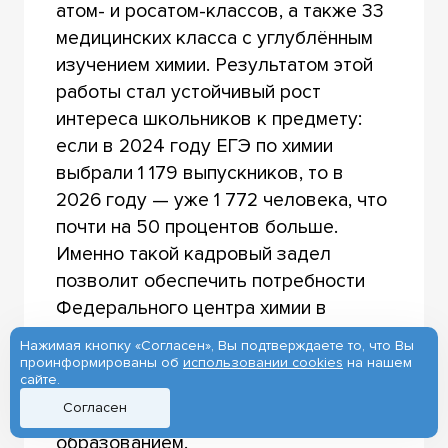
атом- и росатом-классов, а также 33
медицинских класса с углублённым
изучением химии. Результатом этой
работы стал устойчивый рост
интереса школьников к предмету:
если в 2024 году ЕГЭ по химии
выбрали 1 179 выпускников, то в
2026 году — уже 1 772 человека, что
почти на 50 процентов больше.
Именно такой кадровый задел
позволит обеспечить потребности
Федерального центра химии в
Усолье-Сибирском, для которого до
Нажимая кнопку «Согласен», Вы подтверждаете то, что Вы
2030 года потребуется подготовить
проинформированы об
использовании cookies
на нашем
сайте.
более 900 специалистов с высшим и
Согласен
средним профессиональным
образованием.