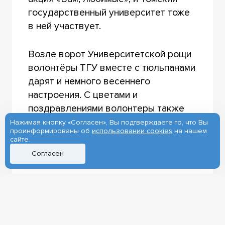
государственный университет тоже
в ней участвует.
Возле ворот Университетской рощи
волонтёры ТГУ вместе с тюльпанами
дарят и немного весеннего
настроения. С цветами и
поздравлениями волонтеры также
отправились в 3-ю городскую и
Нажимая кнопку «Согласен», Вы подтверждаете то, что Вы
проинформированы об
использовании cookies
на нашем
железнодорожную больницы.
сайте.
Согласен
#ВамЛюбимые
Фото: УМСП и пресс-служба ТГУ