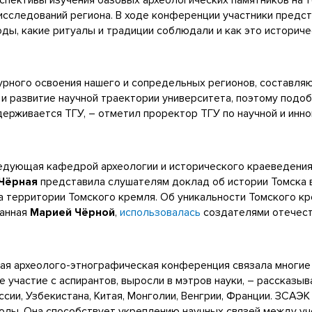
сследований региона. В ходе конференции участники предст
ды, какие ритуалы и традиции соблюдали и как это историч
урного освоения нашего и сопредельных регионов, составл
и развитие научной траектории университета, поэтому подо
ерживается ТГУ, – отметил проректор ТГУ по научной и инн
едующая кафедрой археологии и исторического краеведени
Чёрная
представила слушателям доклад об истории Томска 
на территории Томского кремля. Об уникальности Томского кр
данная
Марией Чёрной
,
использовалась
создателями отечест
кая археолого-этнографическая конференция связала многие
ое участие с аспирантов, выросли в мэтров науки, – рассказы
сии, Узбекистана, Китая, Монголии, Венгрии, Франции. ЗСАЭК
олы. Она способствует укреплению научных связей между у