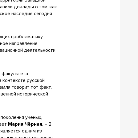
авили доклады о том, как
еское наследие сегодня
яющих проблематику
бное направление
овационной деятельности
я факультета
в контексте русской
емля говорит тот факт,
венной исторической
 поколения ученых,
вает
Мария Чёрная
. – В
 является одним из
чеными разных регионов