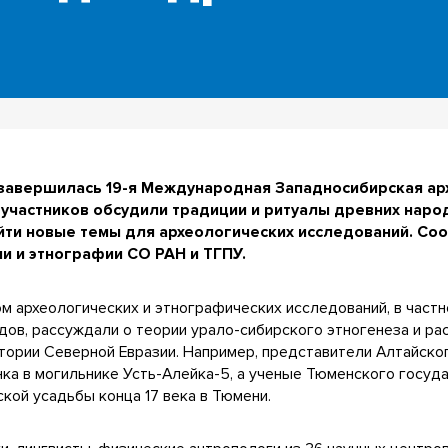
 завершилась 19-я Международная Западносибирская ар
участников обсудили традиции и ритуалы древних наро
айти новые темы для археологических исследований. С
ии и этнографии СО РАН и ТГПУ.
 археологических и этнографических исследований, в частн
дов, рассуждали о теории урало-сибирского этногенеза и ра
тории Северной Евразии. Например, представители Алтайско
ка в могильнике Усть-Алейка-5, а ученые Тюменского госуд
кой усадьбы конца 17 века в Тюмени.