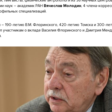
и, лингвисты, физические антропологи из 36 научных центро
ии наук – академик РАН
Вячеслав Молодин
, 4 члена-корре
рофильных специализаций.
– 190-летию В.М. Флоринского, 420-летию Томска и 300-ле
л участникам о вкладе Василия Флоринского и Дмитрия Менд
я.