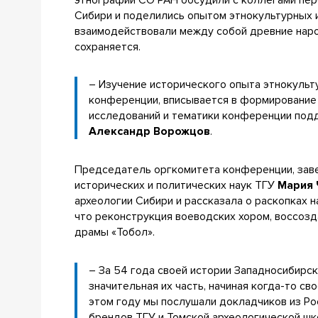
Сибири и поделились опытом этнокультурных и
взаимодействовали между собой древние наро
сохраняется.
– Изучение исторического опыта этнокульт
конференции, вписывается в формирование 
исследований и тематики конференции подд
Александр Ворожцов
.
Председатель оргкомитета конференции, зав
исторических и политических наук ТГУ
Мария 
археологии Сибири и рассказала о раскопках 
что реконструкция воеводских хором, воссоз
драмы «Тобол».
– За 54 года своей истории Западносибирс
значительная их часть, начиная когда-то св
этом году мы послушали докладчиков из Рос
брендов ТГУ и Томской археологической шк