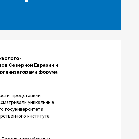
хеолого-
дов Северной Евразии и
оорганизаторами форума
ости, представили
ссматривали уникальные
го госуниверситета
арственного института