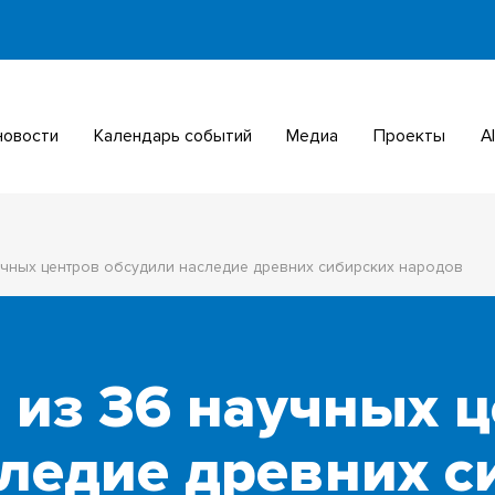
 новости
Календарь событий
Медиа
Проекты
учных центров обсудили наследие древних сибирских народов
 из 36 научных 
ледие древних с