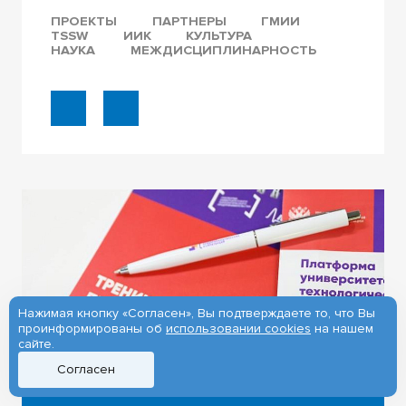
ПРОЕКТЫ
ПАРТНЕРЫ
ГМИИ
TSSW
ИИК
КУЛЬТУРА
НАУКА
МЕЖДИСЦИПЛИНАРНОСТЬ
Нажимая кнопку «Согласен», Вы подтверждаете то, что Вы
проинформированы об
использовании cookies
на нашем
сайте.
Согласен
21.03.2024