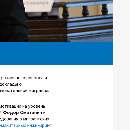
грационного вопроса и
 доклады о
азовательной миграции.
мотивации на уровень
ИК
Федор Сметанин
и
едования о мигрантских
уманитарный инжиниринг: