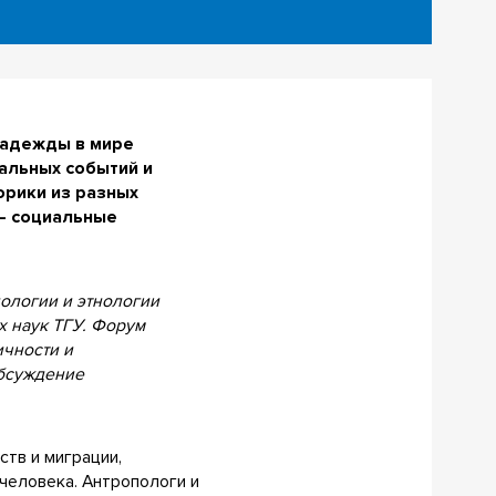
надежды в мире
альных событий и
орики из разных
 – социальные
пологии и этнологии
х наук
ТГУ. Форум
ичности и
обсуждение
тв и миграции,
человека. Антропологи и