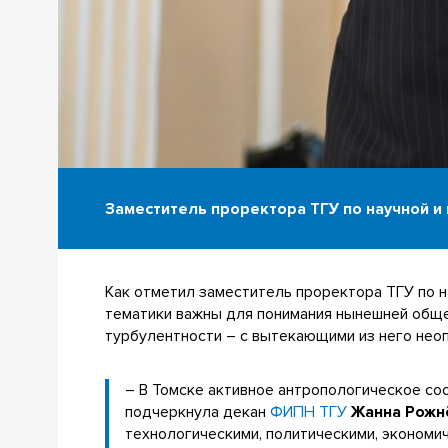
Заместитель проректора ТГУ по научной и
Как отметил заместитель проректора ТГУ по 
тематики важны для понимания нынешней общес
турбулентности – с вытекающими из него нео
– В Томске активное антропологическое со
подчеркнула декан
ФИПН ТГУ
Жанна Рожн
технологическими, политическими, экономи