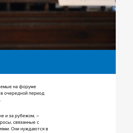
аемые на форуме
л в очередной период
.
е и за рубежом, –
росы, связанные с
иями. Они нуждаются в