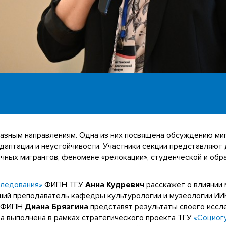
азным направлениям. Одна из них посвящена обсуждению ми
аптации и неустойчивости. Участники секции представляют
чных мигрантов, феномене «релокации», студенческой и обр
следования»
ФИПН ТГУ
Анна Кудревич
расскажет о влиянии 
арший преподаватель кафедры культурологии и музеологии И
и ФИПН
Диана Брязгина
представят результаты своего иссл
та выполнена в рамках стратегического проекта ТГУ
«Социог