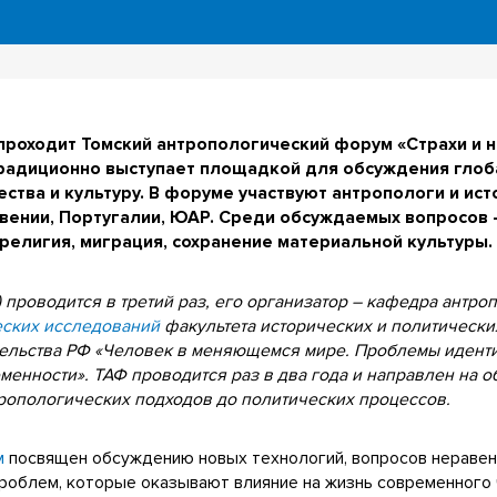
проходит Томский антропологический форум «Страхи и 
радиционно выступает площадкой для обсуждения глоб
ества и культуру. В форуме участвуют антропологи и ист
ловении, Португалии, ЮАР. Среди обсуждаемых вопросов
религия, миграция, сохранение материальной культуры.
проводится в третий раз, его организатор – кафедра антро
еских исследований
факультета исторических и политически
тельства РФ «Человек в меняющемся мире. Проблемы идент
менности». ТАФ проводится раз в два года и направлен на 
тропологических подходов до политических процессов.
м
посвящен обсуждению новых технологий, вопросов неравенс
роблем, которые оказывают влияние на жизнь современного 