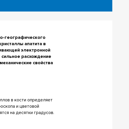
го-географического
кристаллы апатита в
ечивающей электронной
и сильное расхождение
 механические свойства
аллов в кости определяет
роскопа и цветовой
ятся на десятки градусов.