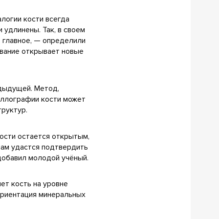
логии кости всегда
 удлинены. Так, в своем
е главное, — определили
ование открывает новые
едыдущей. Метод,
аллографии кости может
труктур.
кости остается открытым,
 нам удастся подтвердить
 добавил молодой учёный.
яет кость на уровне
ориентация минеральных