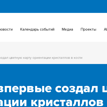
 новости
Календарь событий
Медиа
Проекты
здал цветную карту ориентации кристаллов в кости
впервые создал 
ации кристаллов 