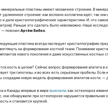
о минеральные пластины имеют мозаичное строение. В минера
удлиненное строение: как волокно коллагена идёт, так они и
 и дали кристаллографические характеристики. И, что само
метров). Раньше это сделать было невозможно. Наше исслед
, — пояснил
Артём Бибко
.
 следующая пластина всегда наследует кристаллографию пр
 взглянуть на формирование костной ткани. Понимание крист
мплантов нового поколения и даже искусственных костных с
тся кость в целом? Сейчас вопрос формирования апатита в 
вует три гипотезы, и во всех есть серьёзные пробелы. Если
 мы создадим новую модель формирования апатитов кости, —
ска и Канады впервые в мире
выяснили
, как остеопороз измен
с, они обнаружили: при остеопорозе нарушается правильная 
ность и становится хрупкой.