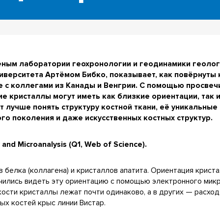
ёным лаборатории геохронологии и геодинамики геоло
иверситета Артёмом Бибко, показывает, как повёрнуты 
те с коллегами из Канады и Венгрии. С помощью просв
ие кристаллы могут иметь как близкие ориентации, так 
 лучше понять структуру костной ткани, её уникальные
го поколения и даже искусственных костных структур.
and Microanalysis (Q1, Web of Science).
з белка (коллагена) и кристаллов апатита. Ориентация крист
учились видеть эту ориентацию с помощью электронного мик
 кости кристаллы лежат почти одинаково, а в других — расход
ых костей крыс линии Вистар.