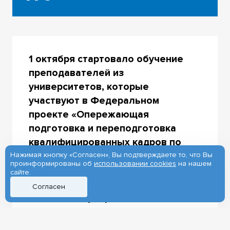
1 октября стартовало обучение
преподавателей из
университетов, которые
участвуют в Федеральном
проекте «Опережающая
подготовка и переподготовка
квалифицированных кадров по
направлению новых материалов и
Нажимая кнопку «Согласен», Вы подтверждаете то, что Вы
проинформированы об
использовании cookies
на нашем
химии». Программы повышения
сайте.
квалификации разработаны
Согласен
Томским государственным
университетом. В этом году
участниками стали 400