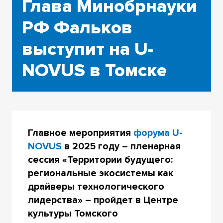
Глава Минобрнауки
РФ Фальков
выступит на U-
NOVUS в Томске
Главное мероприятия
форума U-
NOVUS
в 2025 году – пленарная
сессия «Территории будущего:
региональные экосистемы как
драйверы технологического
лидерства» – пройдет в Центре
культуры Томского