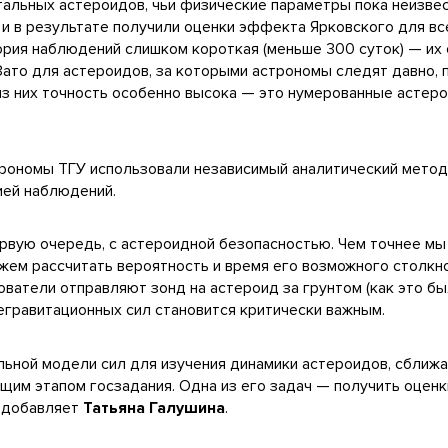
альных астероидов, чьи физические параметры пока неизве
и в результате получили оценки эффекта Ярковского для все
тория наблюдений слишком короткая (меньше 300 суток) — их
 Зато для астероидов, за которыми астрономы следят давно,
 из них точность особенно высока — это нумерованные астер
рономы ТГУ использовали независимый аналитический метод
ией наблюдений.
ервую очередь, с астероидной безопасностью. Чем точнее м
жем рассчитать вероятность и время его возможного столкно
ователи отправляют зонд на астероид за грунтом (как это бы
егравитационных сил становится критически важным.
ьной модели сил для изучения динамики астероидов, сближ
им этапом госзадания. Одна из его задач — получить оценк
— добавляет
Татьяна Галушина
.