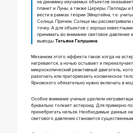
на динамику изучаемых объектов оказывает
планет и Луны, а также Цереры, Паллады и
вести в рамках теории Эйнштейна, т.е. учи
Солнца. Причем, Солнце мы рассматривали к
точку. А для объектов с хорошо известным
принимать во внимание световое давление 
выводы
Татьяна Галушина
.
Механизм этого эффекта таков: когда на асте
нагревается, а ночью остывает и переизлучает
микроскопический реактивный двигатель, кот
разогнать или притормозить космическое тел
Ярковского обязательно нужно включать в мо
Особое внимание ученые уделили негравитаци
буквально толкает астероид. Для примерно п
пренебрегать нельзя. Необходимые данные наш
светового давления становится существенным