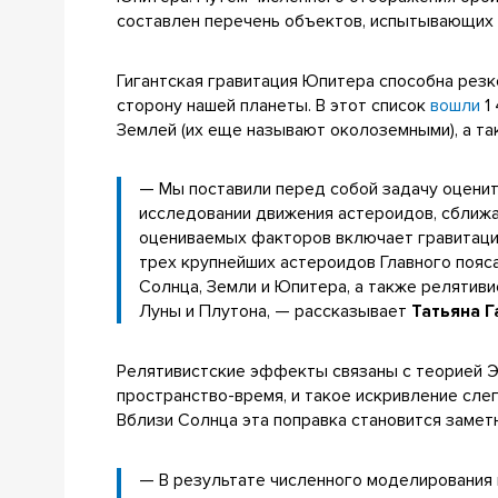
составлен перечень объектов, испытывающих 
Гигантская гравитация Юпитера способна резк
сторону нашей планеты. В этот список
вошли
1
Землей (их еще называют околоземными), а та
— Мы поставили перед собой задачу оценит
исследовании движения астероидов, сближ
оцениваемых факторов включает гравитацио
трех крупнейших астероидов Главного пояс
Солнца, Земли и Юпитера, а также релятиви
Луны и Плутона, — рассказывает
Татьяна 
Релятивистские эффекты связаны с теорией Э
пространство-время, и такое искривление сле
Вблизи Солнца эта поправка становится замет
— В результате численного моделирования 