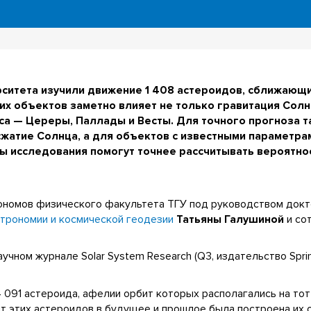
ситета изучили движение 1 408 астероидов, сближающи
их объектов заметно влияет не только гравитация Солнц
са — Цереры, Паллады и Весты. Для точного прогноза 
жатие Солнца, а для объектов с известными параметра
ы исследования помогут точнее рассчитывать вероятно
ономов физического факультета ТГУ под руководством докт
трономии и космической геодезии
Татьяны Галушиной
и со
чном журнале Solar System Research (Q3, издательство Spring
 091 астероида, афелии орбит которых располагались на тот
т этих астероидов в будущее и прошлое была построена их 