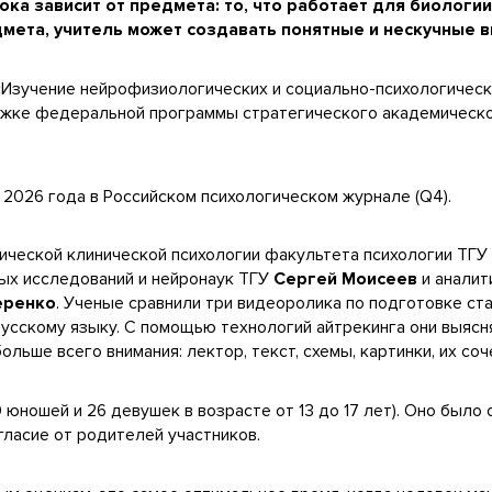
ока зависит от предмета: то, что работает для биологи
дмета, учитель может создавать понятные и нескучные 
«Изучение нейрофизиологических и социально-психологичес
ержке федеральной программы стратегического академическ
 2026 года в Российском психологическом журнале (Q4).
ческой клинической психологии факультета психологии ТГ
ых исследований и нейронаук ТГУ
Сергей Моисеев
и аналит
еренко
. Ученые сравнили три видеоролика по подготовке ст
 русскому языку. С помощью технологий айтрекинга они выясн
ше всего внимания: лектор, текст, схемы, картинки, их соч
 юношей и 26 девушек в возрасте от 13 до 17 лет). Оно было
ласие от родителей участников.