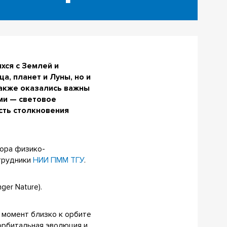
хся с Землей и
а, планет и Луны, но и
также оказались важны
ми — световое
сть столкновения
ора физико-
трудники
НИИ ПММ ТГУ
.
er Nature).
 момент близко к орбите
орбитальная эволюция и