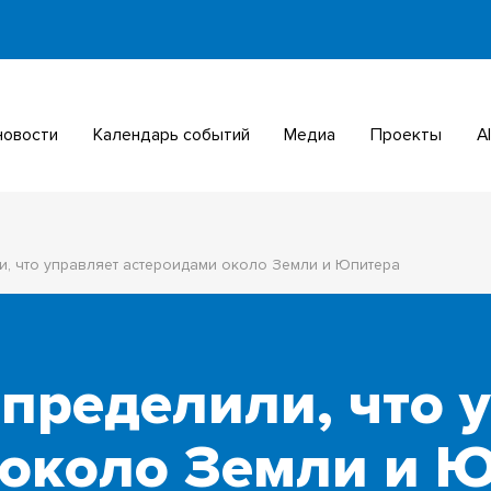
 новости
Календарь событий
Медиа
Проекты
, что управляет астероидами около Земли и Юпитера
пределили, что 
 около Земли и 