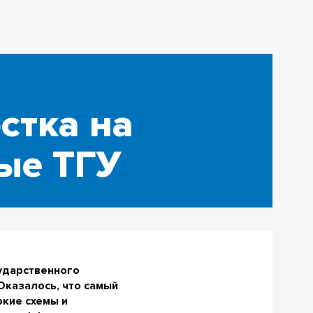
стка на
ые ТГУ
сударственного
Оказалось, что самый
ркие схемы и