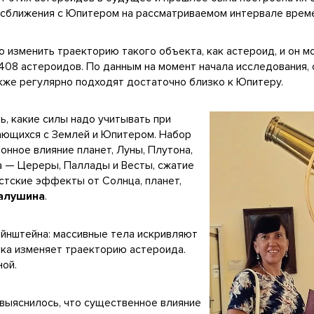
сближения с Юпитером на рассматриваемом интервале време
о изменить траекторию такого объекта, как астероид, и он м
 408 астероидов. По данным на момент начала исследования,
кже регулярно подходят достаточно близко к Юпитеру.
ь, какие силы надо учитывать при
ающихся с Землей и Юпитером. Набор
нное влияние планет, Луны, Плутона,
а — Цереры, Паллады и Весты, сжатие
стские эффекты от Солнца, планет,
Галушина
.
йнштейна: массивные тела искривляют
гка изменяет траекторию астероида.
ной.
выяснилось, что существенное влияние