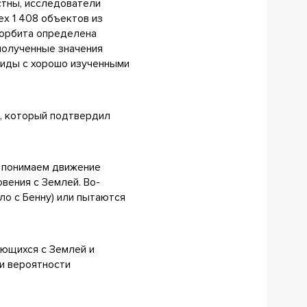
стны, исследователи
х 1 408 объектов из
 орбита определена
 полученные значения
оиды с хорошо изученными
, который подтвердил
ы понимаем движение
вения с Землей. Во-
ло с Бенну) или пытаются
ающихся с Землей и
и вероятности