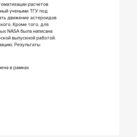
томатизации расчетов
нный учеными ТГУ под
ать движение астероидов
ого. Кроме того, для
ных NASA была написана
ской выпускной работой.
мацию. Результаты
ена в рамках