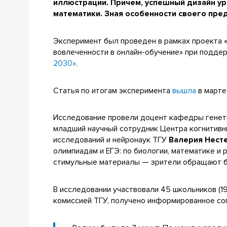
иллюстрации. Причем, успешный дизайн ур
математики. Зная особенности своего пре
Эксперимент был проведен в рамках проекта 
вовлеченности в онлайн-обучение» при подд
2030»
.
Статья по итогам эксперимента
вышла
в марте
Исследование провели доцент кафедры генети
младший научный сотрудник Центра когнитивн
исследований и нейронаук ТГУ
Валерия Нест
олимпиадам и ЕГЭ: по биологии, математике и
стимульные материалы — зрители обращают боль
В исследовании участвовали 45 школьников (19
комиссией ТГУ, получено информированное сог