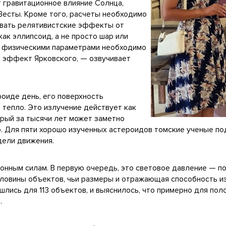
 гравитационное влияние Солнца,
 Весты. Кроме того, расчеты необходимо
тывать релятивистские эффекты от
ак эллипсоид, а не просто шар или
и физическими параметрами необходимо
и эффект Ярковского, — озвучивает
роиде день, его поверхность
 тепло. Это излучение действует как
орый за тысячи лет может заметно
о. Для пяти хорошо изученных астероидов томские ученые п
дели движения.
онным силам. В первую очередь, это световое давление — п
оловины объектов, чьи размеры и отражающая способность 
лись для 113 объектов, и выяснилось, что примерно для поло
.