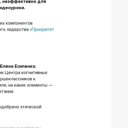
и, неэффективно для
видеоуроки.
ких компонентов
ого лидерства
«Приоритет
У
Елена Есипенко
,
ик Центра когнитивных
аршеклассников к
яли, на какие элементы —
етания.
 одобрено этической