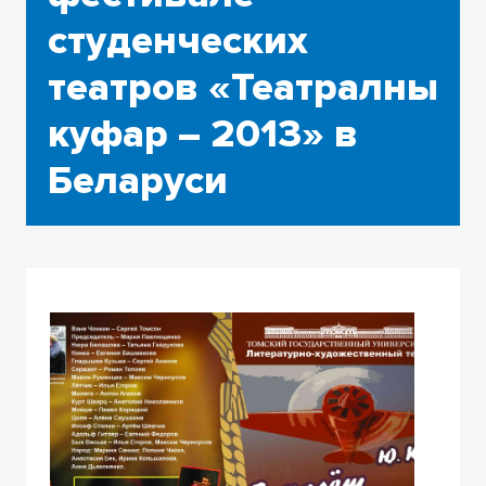
студенческих
театров «Театралны
куфар – 2013» в
Беларуси