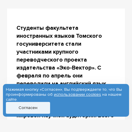
Студенты факультета
иностранных языков Томского
госуниверситета стали
участниками крупного
переводческого проекта
издательства «Эко-Вектор». С
февраля по апрель они
переводили на английский язык
Нажимая кнопку «Согласен», Вы подтверждаете то, что Вы
русскоязычные медицинские
проинформированы об
использовании cookies
на нашем
статьи, чтобы отечественные
сайте.
исследования стали доступны
Согласен
мировой научной аудитории. Всего
было переработано 53 научные
статьи. Сейчас команда подводит