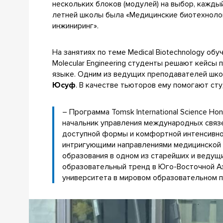
нескольких блоков (модулей) на выбор, кажд
летней школы была «Медицинские биотехнолог
инжиниринг».
На занятиях по теме Medical Biotechnology о
Molecular Engineering студенты решают кейсы
языке. ​Одним из ведущих преподавателей шк
Юсуф
. В качестве тьюторов ему помогают сту
– Программа Tomsk International Science Ho
начальник управления международных связ
доступной формы и комфортной интенсивно
интригующими направлениями медицинской 
образования в одном из старейших и ведущ
образовательный тренд в Юго-Восточной Ази
университета в мировом образовательном п