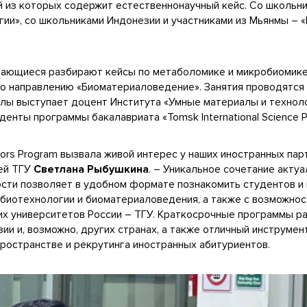
ый из которых содержит естественнонаучный кейс. Со школьн
ии», со школьниками Индонезии и участниками из Мьянмы –
бучающиеся разбирают кейсы по метаболомике и микробиомике
 по направлению «Биоматериаловедение». Занятия проводятся 
олы выступает доцент Института «Умные материалы и технол
денты программы бакалавриата «Tomsk International Science P
nors Program вызвала живой интерес у наших иностранных пар
ей ТГУ
Светлана Рыбушкина
. – Уникальное сочетание актуа
сти позволяет в удобном формате познакомить студентов и 
биотехнологии и биоматериаловедения, а также с возможнос
их университетов России – ТГУ. Краткосрочные программы р
и и, возможно, других странах, а также отличный инструмен
ространстве и рекрутинга иностранных абитуриентов.