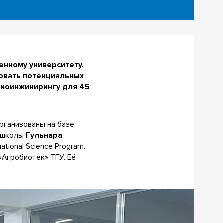
енному университету.
ровать потенциальных
биоинжинирингу для 45
рганизованы на базе
ь школы
Гульнара
ational Science Program.
«Агробиотек» ТГУ. Её