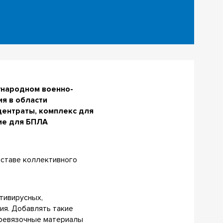
ународном военно-
я в области
центраты, комплекс для
ие для БПЛА
оставе коллективного
тивирусных,
ия. Добавлять такие
еревязочные материалы