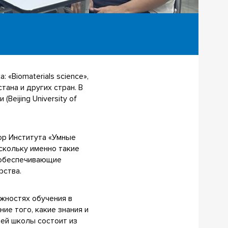
«Biomaterials science»,
стана и других стран. В
eijing University of
ор Института «Умные
оскольку именно такие
 обеспечивающие
рства.
ожностях обучения в
ие того, какие знания и
ей школы состоит из