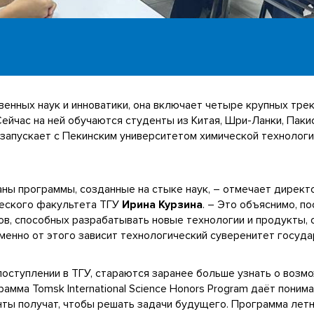
нных наук и инноватики, она включает четыре крупных трека: 
». Сейчас на ней обучаются студенты из Китая, Шри-Ланки, Паки
пускает с Пекинским университетом химической технологии (B
аны программы, созданные на стыке наук, – отмечает директ
ческого факультета ТГУ
Ирина Курзина
. – Это объяснимо, п
ов, способных разрабатывать новые технологии и продукты,
Именно от этого зависит технологический суверенитет госуда
оступлении в ТГУ, стараются заранее больше узнать о возм
мма Tomsk International Science Honors Program даёт пониман
ы получат, чтобы решать задачи будущего. Программа летн