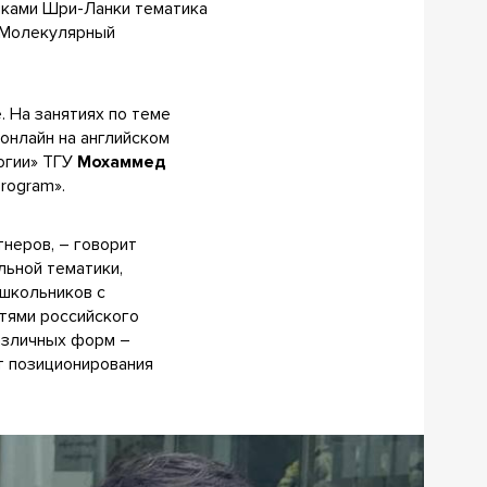
иками Шри-Ланки тематика
 «Молекулярный
. На занятиях по теме
онлайн на английском
огии» ТГУ
Мохаммед
rogram».
тнеров, – говорит
льной тематики,
школьников с
тями российского
азличных форм –
т позиционирования