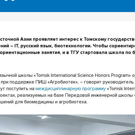
сточной Азии проявляет интерес к Томскому государств
ий – IT, русский язык, биотехнологии. Чтобы сориенти
ориентационные занятия, и в ТГУ стартовала школа по 
чной школы «Tomsk International Science Honors Program» о
» при поддержке ПИШ «Агробиотек», – говорит руководител
гут поступить на
междисциплинарную программу
«Tomsk Intern
в проектах, реализуемых на базе Передовой инженерной школы 
шений для биомедицины и агробиотеха.