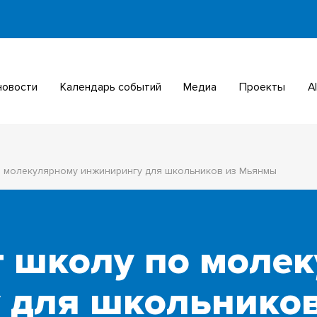
 новости
Календарь событий
Медиа
Проекты
о молекулярному инжинирингу для школьников из Мьянмы
т школу по моле
 для школьнико