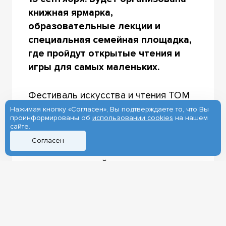
книжная ярмарка,
образовательные лекции и
специальная семейная площадка,
где пройдут открытые чтения и
игры для самых маленьких.
Фестиваль искусства и чтения ТОМ
впервые проходил в Томске в 2023
Нажимая кнопку «Согласен», Вы подтверждаете то, что Вы
проинформированы об
использовании cookies
на нашем
году. Его организаторами были
сайте.
Сибирский филиал ГМИИ имени
Согласен
А.С. Пушкина
и Томский
государственный университет.
Фестиваль запомнился
дискуссионной и семейной
площадками, павильоном с
выставкой «Художники все помнят»,