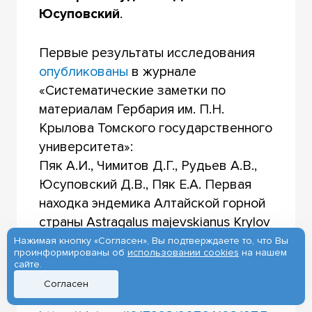
Юсуповский
.
Первые результаты исследования
опубликованы
в журнале
«Систематические заметки по
материалам Гербария им. П.Н.
Крылова Томского государственного
университета»:
Пяк А.И., Чимитов Д.Г., Рудьев А.В.,
Юсуповский Д.В., Пяк Е.А. Первая
находка эндемика Алтайской горной
страны Astragalus majevskianus Krylov
в России // Систематические заметки
Нажимая кнопку «Согласен», Вы подтверждаете то, что Вы
проинформированы об
использовании cookies
на нашем
по материалам Гербария им. П.Н.
сайте.
Крылова Томского государственного
Согласен
университета. 2023. № 127. С. 47–52.