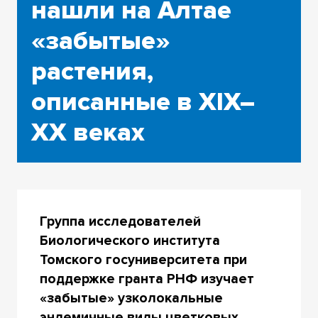
нашли на Алтае
«забытые»
растения,
описанные в XIX–
XX веках
Группа исследователей
Биологического института
Томского госуниверситета при
поддержке гранта РНФ изучает
«забытые» узколокальные
эндемичные виды цветковых