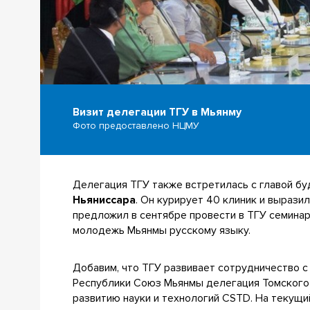
Визит делегации ТГУ в Мьянму
Фото предоставлено НЦМУ
Делегация ТГУ также встретилась с главой бу
Ньяниссара
. Он курирует 40 клиник и вырази
предложил в сентябре провести в ТГУ семина
молодежь Мьянмы русскому языку.
Добавим, что ТГУ развивает сотрудничество с
Республики Союз Мьянмы делегация Томского 
развитию науки и технологий CSTD. На текущ