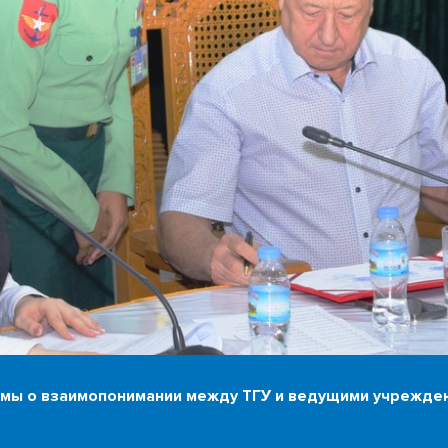
мы о взаимопонимании между ТГУ и ведущими учрежде