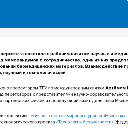
иверситета посетила с рабочим визитом научные и мед
д меморандумов о сотрудничестве, один из них предпо
дований биомедицинских материалов. Взаимодействие п
 научный и технологический.
ожено проректором ТГУ по международным связям
Артёмом 
ряд переговоров с представителями научно-образовательног
х партнёрских связей и последующий визит делегации Мьянм
яли коллективы
Научного центра мирового уровня «Новые ма
 технологического проекта
«Технологии безопасности»
(феде