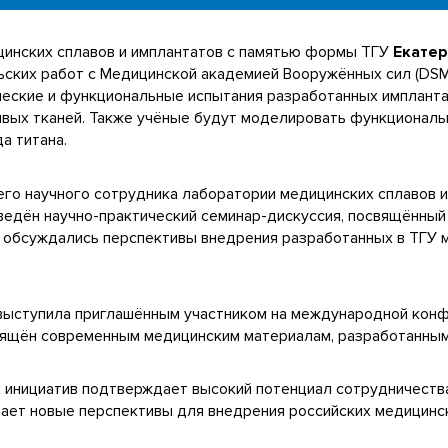
цинских сплавов и имплантатов с памятью формы ТГУ
Екате
ских работ с Медицинской академией Вооружённых сил (DSM
еские и функциональные испытания разработанных импланта
вых тканей. Также учёные будут моделировать функциональ
а титана.
го научного сотрудника лаборатории медицинских сплавов и
едён научно-практический семинар-дискуссия, посвящённы
чи обсуждались перспективы внедрения разработанных в ТГУ 
ыступила приглашённым участником на международной конф
освящён современным медицинским материалам, разработанным
х инициатив подтверждает высокий потенциал сотрудничеств
ет новые перспективы для внедрения российских медицинск