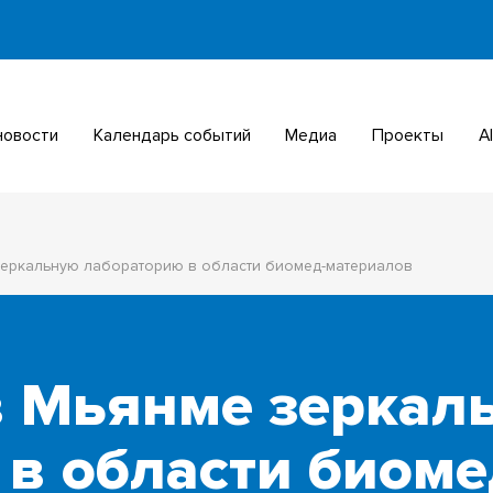
 новости
Календарь событий
Медиа
Проекты
зеркальную лабораторию в области биомед-материалов
в Мьянме зеркал
в области биоме