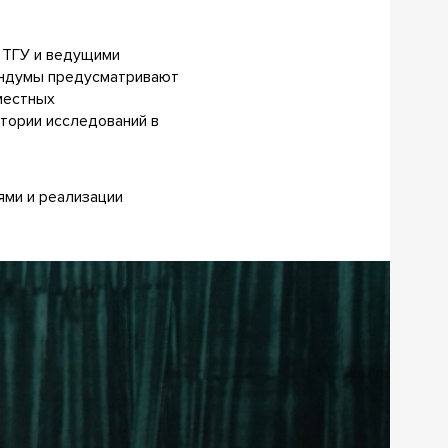
 ТГУ и ведущими
андумы предусматривают
местных
тории исследований в
ями и реализации