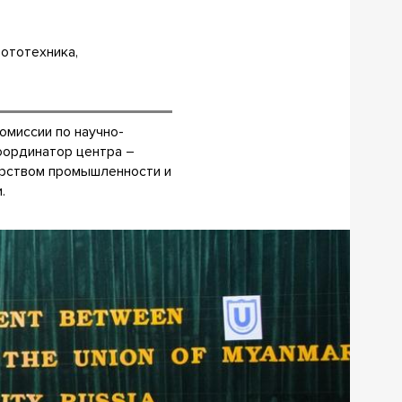
бототехника,
миссии по научно-
оординатор центра –
ерством промышленности и
.