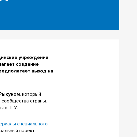
ицинские учреждения
лагает создание
редполагает выход на
Рыкуном
, который
о сообщества страны.
ы в ТГУ.
териалы специального
ральный проект