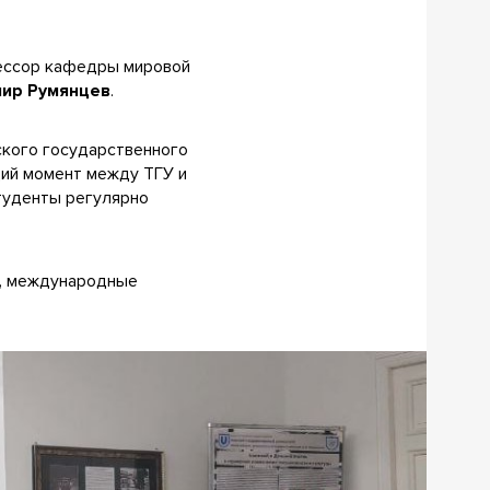
фессор кафедры мировой
ир Румянцев
.
ского государственного
щий момент между ТГУ и
туденты регулярно
а, международные