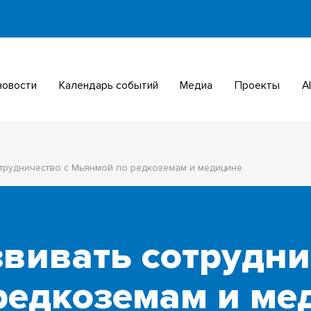
 новости
Календарь событий
Медиа
Проекты
отрудничество с Мьянмой по редкоземам и медицине
звивать сотрудни
редкоземам и ме