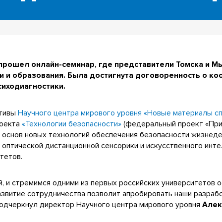
прошел онлайн-семинар, где представители Томска и М
и и образования. Была достигнута договоренность о ко
сиходиагностики.
ктивы
Научного центра мирового уровня «Новые материалы сп
роекта
«Технологии безопасности»
(федеральный проект «При
 основ новых технологий обеспечения безопасности жизнеде
оптической дистанционной сенсорики и искусственного инте
тетов.
й, и стремимся одними из первых российских университетов 
азвитие сотрудничества позволит апробировать наши разрабо
 подчеркнул директор Научного центра мирового уровня
Алек