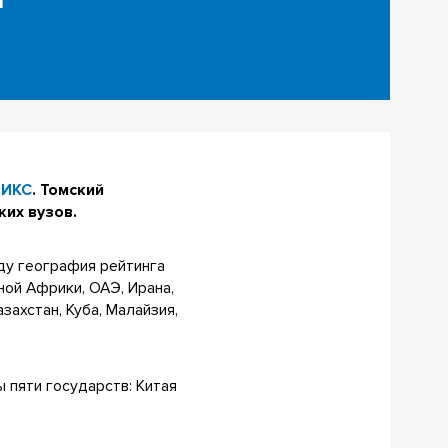
РИКС
. Томский
ких вузов.
оду география рейтинга
ной Африки, ОАЭ, Ирана,
захстан, Куба, Малайзия,
ы пяти государств: Китая