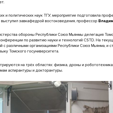
ет.
их и политических наук ТГУ, мероприятие подготовила про
м выступил завкафедрой востоковедения, профессор
Владим
нистерства обороны Республики Союз Мьянмы делегация Том
конференции по развитию науки и технологий CSTD. На теку
й с различными организациями Республики Союз Мьянма, и с
зыку Томского госуниверситета.
нтрируются на трёх областях: физика, дроны и робототехник
ммам аспирантуры и докторантуры.