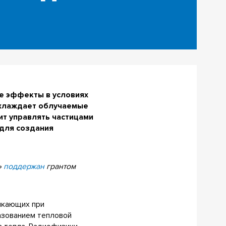
е эффекты в условиях
 охлаждает облучаемые
т управлять частицами
 для создания
»
поддержан
грантом
икающих при
азованием тепловой