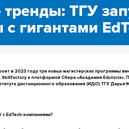
 тренды: ТГУ зап
 с гигантами Ed
роет в 2023 году три новых магистерских программы вм
 Skillfactory и платформой Сбера «Академия Edutoria».
ститута дистанционного образования (ИДО) ТГУ Дарья 
О с EdTech-компаниями?