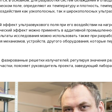
ются, в основном, для разработки систем охлаждения и отвод
ическом поле, определяют их температуру и плотность, тем
воздействия как узкополосных, так и широкополосных ультра
 эффект ультразвукового поля при его воздействии на наг
ический эффект можно применять в аддитивной промышленно
ультаты исследования можно использовать также при разраб
я механизмов, устройств, другого оборудования, которые п
 фазированные решетки излучателей, регулируя значения ра
участки, поясняет руководитель проекта, заведующий лабор