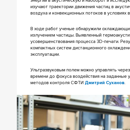
энергии в акустическую и наоборот и исследу
изучают траектории движения частиц в акуст
воздуха и конвекционных потоков в условиях 
В ходе работ ученые обнаружили охлаждающий
излучением частицы. Выявленный термоакуст
усовершенствования процесса 3D-печати. Рез
компактных систем дистанционного охлаждени
эксплуатации.
Ультразвуковым полем можно управлять через
времени до фокуса воздействия на заданные 
методов контроля СФТИ
Дмитрий Суханов
.