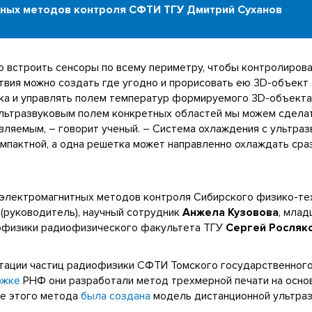
ных методов контроля СФТИ ТГУ Дмитрий Суханов
 встроить сенсоры по всему периметру, чтобы контролирова
ствия можно создать где угодно и прорисовать ею 3D-объек
ка и управлять полем температур формируемого 3D-объекта,
 ультразвуковым полем конкретных областей мы можем сдела
авляемым, – говорит ученый. – Система охлаждения с ультра
мпактной, а одна решетка может направленно охлаждать сраз
 электромагнитных методов контроля Сибирского физико-тех
(руководитель), научный сотрудник
Анжела Кузовова
, млад
иофизики радиофизического факультета ТГУ
Сергей Росляк
итации частиц радиофизики СФТИ Томского государственног
ржке
РНФ они разработали метод трехмерной печати на осно
ве этого метода
была создана
модель дистанционной ультраз