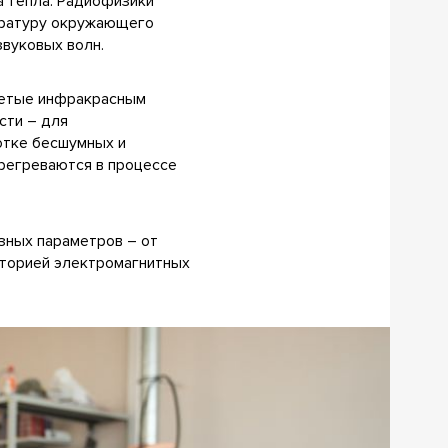
а тепла. Радиофизики
пературу окружающего
звуковых волн.
ретые инфракрасным
сти – для
отке бесшумных и
ерегреваются в процессе
зных параметров – от
аторией электромагнитных