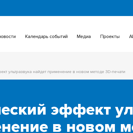
 новости
Календарь событий
Медиа
Проекты
ект ультразвука найдет применение в новом методе 3D-печати
еский эффект ул
нение в новом м