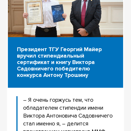
Президент ТГУ Георгий Майер
вручил стипендиальный
сертификат и книгу Виктора
Садовничего победителю
конкурса Антону Трошину
– Я очень горжусь тем, что
обладателем стипендии имени
Виктора Антоновича Садовничего
стал именно я, – делится