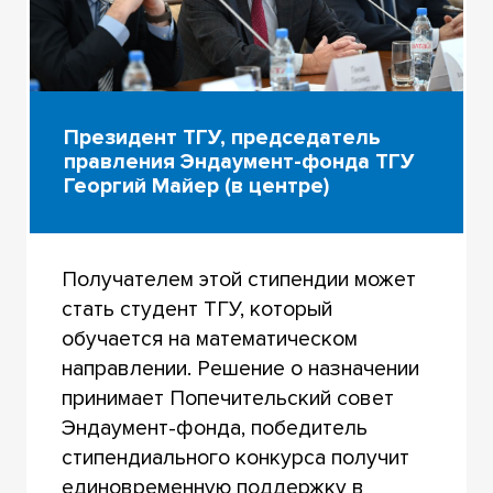
Президент ТГУ, председатель
правления Эндаумент-фонда ТГУ
Георгий Майер (в центре)
Получателем этой стипендии может
стать студент ТГУ, который
обучается на математическом
направлении. Решение о назначении
принимает Попечительский совет
Эндаумент-фонда, победитель
стипендиального конкурса получит
единовременную поддержку в