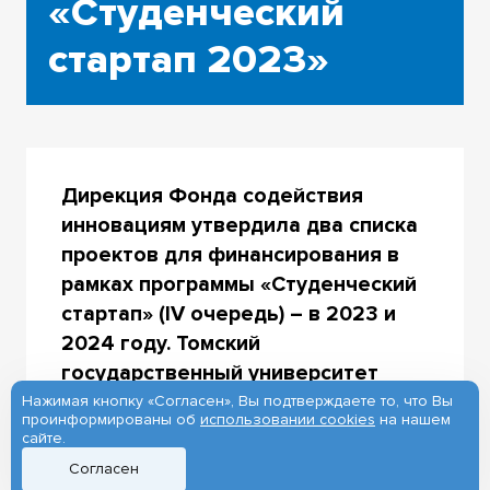
«Студенческий
стартап 2023»
Дирекция Фонда содействия
инновациям утвердила два списка
проектов для финансирования в
рамках программы «Студенческий
стартап» (IV очередь) – в 2023 и
2024 году. Томский
государственный университет
вновь стал лидером региона по
Нажимая кнопку «Согласен», Вы подтверждаете то, что Вы
проинформированы об
использовании cookies
на нашем
количеству поддержанных
сайте.
проектов молодых ученых. Девять
Согласен