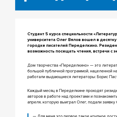
Студент 5 курса специальности «Литерат
университета Олег Вялов вошел в десятку
городке писателей Переделкино. Резидент
возможность посещать чтения, встречи с э
Дом творчества «Переделкино» — это литерат
большой публичной программой, нацеленной н
работали выдающиеся литераторы: Борис Пасте
Каждый месяц в Переделкине проходят резиде
авторов в работе над проектами и познакоми
апреля, которую выиграл Олег, подали заявку
— Для меня это первое такое крупное дост