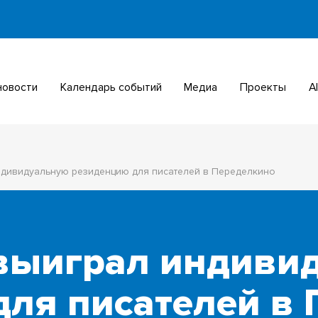
 новости
Календарь событий
Медиа
Проекты
ндивидуальную резиденцию для писателей в Переделкино
 выиграл индиви
для писателей в