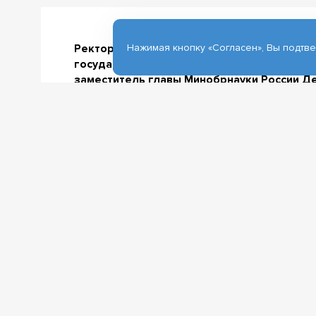
Нажимая кнопку «Согласен», Вы подтв
Ректор Томского государственного униве
государственной политики в области обра
заместитель главы Минобрнауки России Де