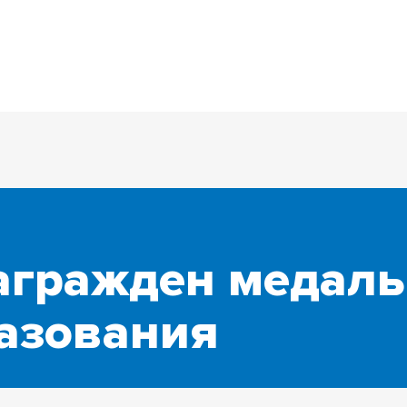
агражден медаль
разования