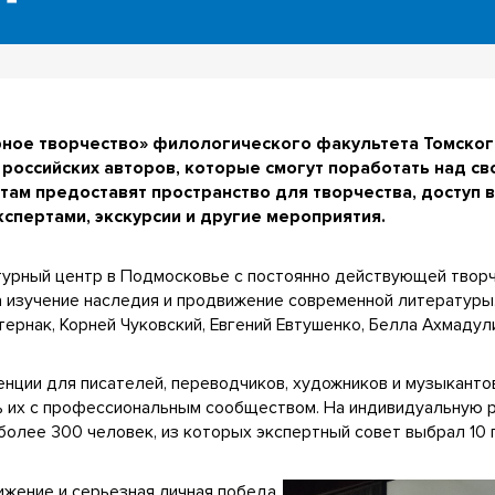
урное творчество» филологического факультета Томско
 российских авторов, которые смогут поработать над св
ам предоставят пространство для творчества, доступ в
кспертами, экскурсии и другие мероприятия.
урный центр в Подмосковье с постоянно действующей твор
а изучение наследия и продвижение современной литературы
рнак, Корней Чуковский, Евгений Евтушенко, Белла Ахмадули
нции для писателей, переводчиков, художников и музыканто
ть их с профессиональным сообществом. На индивидуальную 
 более 300 человек, из которых экспертный совет выбрал 10
ижение и серьезная личная победа,