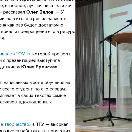
о, наверное, лучшая писательская
 — рассказал
Олег Вялов
. — У
, но в итоге я решил написать
еня как раз будет достаточно
териал и превращения его в ресурс
ия.
ивале «ТОМ II»
, который прошел в
и с презентацией выступила
еделкино»
Юлия Вронская
.
, написанных в ходе обучения на
всего студент, по его словам,
агивает в своих текстах самые
ассказов, вдохновленных
е творчество»
в ТГУ — высокая
ого курса работают в творческих