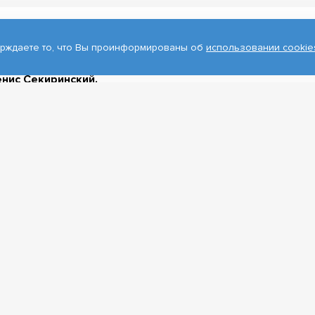
ерждаете то, что Вы проинформированы об
использовании cookie
рситета Эдуард Галажинский награжден медалью «За вк
зования и научно-технологического развития». Награду 
нис Секиринский.