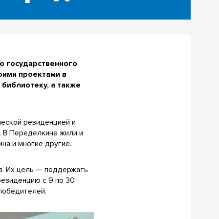
го государственного
оими проектами в
 библиотеку, а также
ческой резиденцией и
. В Переделкине жили и
на и многие другие.
в. Их цель — поддержать
резиденцию с 9 по 30
 победителей.