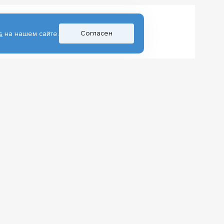
Согласен
s
на нашем сайте.
лад в реализацию
ректору ТГУ вручил