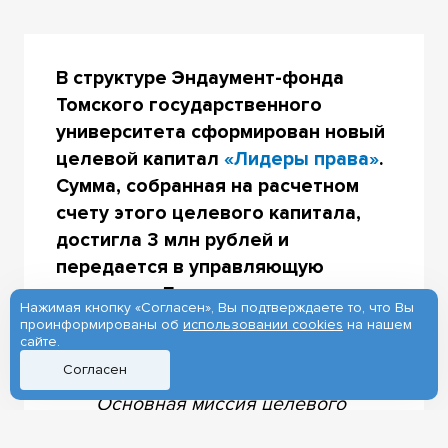
В структуре Эндаумент-фонда
Томского государственного
университета сформирован новый
целевой капитал
«Лидеры права»
.
Сумма, собранная на расчетном
счету этого целевого капитала,
достигла 3 млн рублей и
передается в управляющую
компанию. Доходы от этих средств
Нажимая кнопку «Согласен», Вы подтверждаете то, что Вы
будут направлены на развитие
проинформированы об
использовании cookies
на нашем
сайте.
юридического образования в ТГУ.
Согласен
Основная миссия целевого
капитала «Лидеры права»: