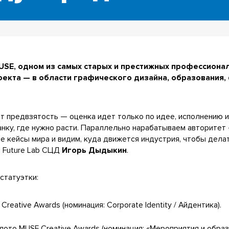
MUSE, одном из самых старых и престижных профессион
оекта — в области графического дизайна, образования,
 предвзятость — оценка идет только по идее, исполнению и 
анку, где нужно расти. Параллельно нарабатываем авторитет
ие кейсы мира и видим, куда движется индустрия, чтобы дела
й Future Lab СЦД
Игорь Дыдыкин
.
статуэтки:
eative Awards (номинация: Corporate Identity / Айдентика).
ото MUSE Creative Awards (номинация: «Мероприятия и образ