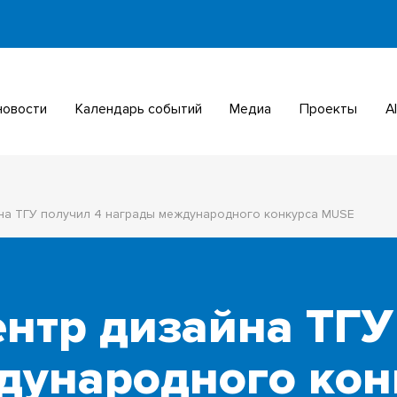
 новости
Календарь событий
Медиа
Проекты
йна ТГУ получил 4 награды международного конкурса MUSE
нтр дизайна ТГУ
дународного кон