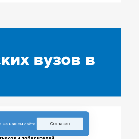
ских вузов в
Согласен
s
на нашем сайте.
х в Стипендиальной
годном рейтинге с 46
стников и победителей