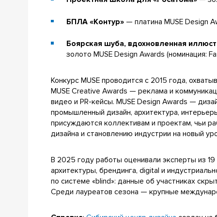
БПЛА «Контур»
— платина MUSE Design Awa
Боярская шуба, вдохновленная иллюст
золото MUSE Design Awards (номинация: Fash
Конкурс MUSE проводится с 2015 года, охваты
MUSE Creative Awards — реклама и коммуникации:
видео и PR-кейсы. MUSE Design Awards — диза
промышленный дизайн, архитектура, интерьеры
присуждаются коллективам и проектам, чьи р
дизайна и становлению индустрии на новый ур
В 2025 году работы оценивали эксперты из 19
архитектуры, брендинга, digital и индустриал
по системе «blind»: данные об участниках скры
Среди лауреатов сезона — крупные междунаро