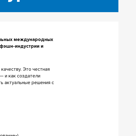
альных международных
 фэшн-индустрии и
качеству. Это честная
 — и как создатели
ть актуальные решения с
ование»).