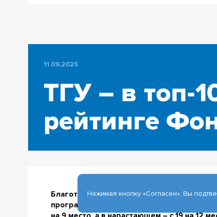
11.09.2025
ТГУ – в топ-
рейтинге Фо
Нажимая кнопку «Согласен», Вы подтв
Благотворительный Фонд Владимира Пота
программе фонда, за 2024/25 учебный год
на 9 место, а в нарастающем – с 19 на 12