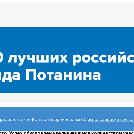
10 лучших россий
нда Потанина
ерждаете то, что Вы проинформированы об
использовании cookie
нина представил суммарный
рейтинг вузов
, участвующи
. Томский государственный университет поднялся в еже
 место. Успех обусловлен увеличившимся количеством уча