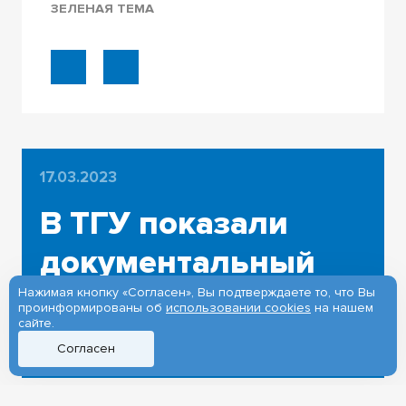
ЗЕЛЕНАЯ ТЕМА
17.03.2023
В ТГУ показали
документальный
фильм о Герое РФ
Нажимая кнопку «Согласен», Вы подтверждаете то, что Вы
проинформированы об
использовании cookies
на нашем
сайте.
Максиме Песковом
Согласен