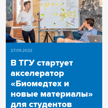
27.09.2022
В ТГУ стартует
акселератор
«Биомедтех и
новые материалы»
для студентов