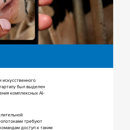
и искусственного
Стартапу был выделен
ния комплексных AI-
слительной
деопотоками требуют
командам доступ к таким