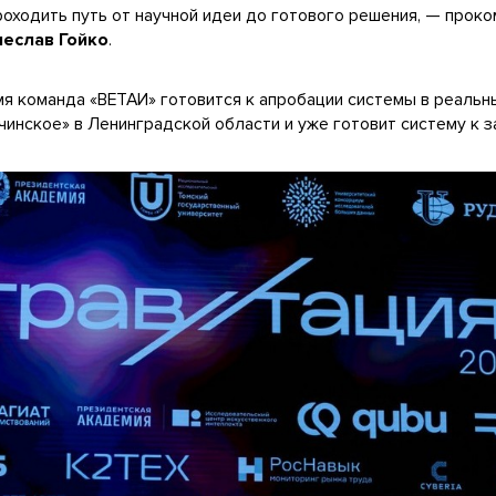
роходить путь от научной идеи до готового решения, — про
чеслав Гойко
.
мя команда «ВЕТАИ» готовится к апробации системы в реальны
инское» в Ленинградской области и уже готовит систему к за