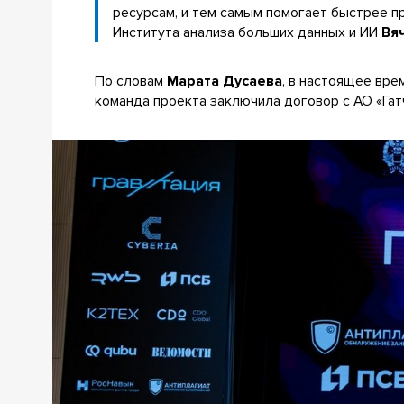
ресурсам, и тем самым помогает быстрее п
Института анализа больших данных и ИИ
Вя
По словам
Марата Дусаева
, в настоящее вре
команда проекта заключила договор с АО «Гатч