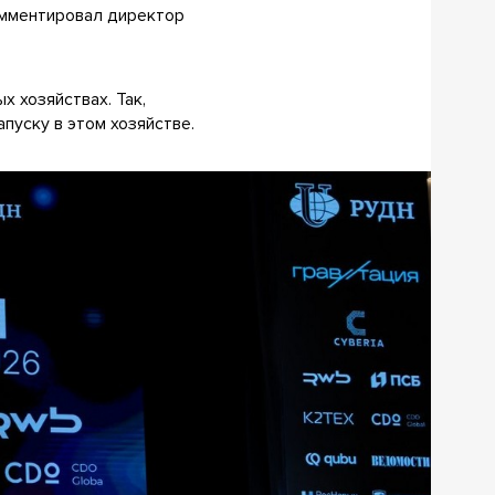
комментировал директор
х хозяйствах. Так,
пуску в этом хозяйстве.