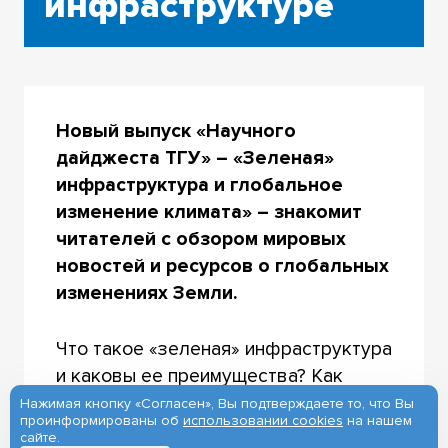
инфраструктуре
Новый выпуск «Научного
дайджеста ТГУ» – «Зеленая»
инфраструктура и глобальное
изменение климата» – знакомит
читателей с обзором мировых
новостей и ресурсов о глобальных
изменениях Земли.
Что такое «зеленая» инфраструктура
и каковы ее преимущества? Как
«зеленая» инфраструктура может
Нажимая кнопку «Согласен», Вы подтверждаете то, что Вы
проинформированы об
использовании cookies
на нашем
помочь человечеству справиться с
сайте.