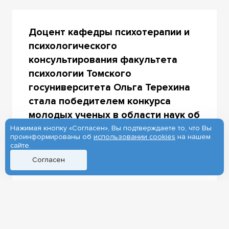
Доцент кафедры психотерапии и
психологического
консультирования факультета
психологии Томского
госуниверситета Ольга Терехина
стала победителем конкурса
молодых ученых в области наук об
образовании. Медалью Российской
Нажимая кнопку «Согласен», Вы подтверждаете то, что Вы
проинформированы об
использовании cookies
на нашем
академии образования сотрудница
сайте.
ТГУ награждена за исследования
Согласен
психологических предикторов
качества жизни и психологической
безопасности студентов в разных
образовательных средах. Ольга
Терехина изучила эти аспекты у