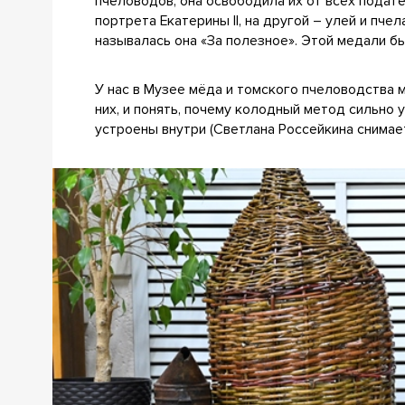
пчеловодов, она освободила их от всех подат
портрета Екатерины II, на другой – улей и пче
называлась она «За полезное». Этой медали б
У нас в Музее мёда и томского пчеловодства 
них, и понять, почему колодный метод сильно 
устроены внутри (Светлана Россейкина снимае