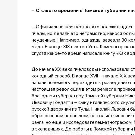
– С какого времени в Томской губернии н
– Официально неизвестно, кто положил здесь 
пчелы, но делали это неграмотно, нанося бол
неудачные. Например, однажды завезли 30 кол
мёда. В конце ХIХ века из Усть-Каменогорска 
спустя какое-то время написала книгу «Как во
До начала ХХ века пчеловоды использовали с
колодный способ. В конце ХVII – начале ХIХ ве
начали понемногу переходить к разведению пчё
настоящая революция в этом ремесле произо
благодаря губернатору Томской губернии Ни
Львовичу Гондатти – сыну итальянского скуль
русской дворянки из Тулы. Николай Львович б
образованным человеком, не только чиновник
ранга, но еще и исследователем-этнографом.
в экспедициях. До работы в Томской губернии