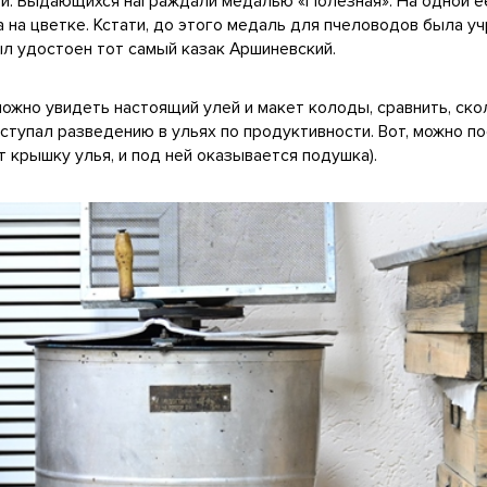
ей. Выдающихся награждали медалью «Полезная». На одной е
ла на цветке. Кстати, до этого медаль для пчеловодов была у
ыл удостоен тот самый казак Аршиневский.
можно увидеть настоящий улей и макет колоды, сравнить, ск
уступал разведению в ульях по продуктивности. Вот, можно по
т крышку улья, и под ней оказывается подушка).