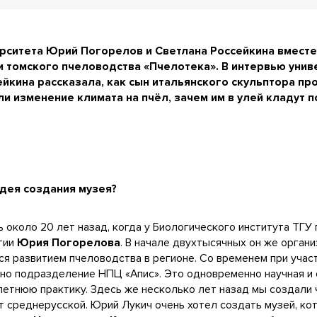
ерситета Юрий Погорелов и Светлана Россейкина вмест
 томского пчеловодства «Пчелотека». В интервью уни
йкина рассказала, как сын итальянского скульптора п
ли изменение климата на пчёл, зачем им в улей кладут 
идея создания музея?
 около 20 лет назад, когда у Биологического института ТГУ 
тии
Юрия Погорелова
. В начале двухтысячных он же орган
ся развитием пчеловодства в регионе. Со временем при уча
ано подразделение НПЦ «Апис». Это одновременно научная и
летнюю практику. Здесь же несколько лет назад мы создали
 среднерусской. Юрий Лукич очень хотел создать музей, ко