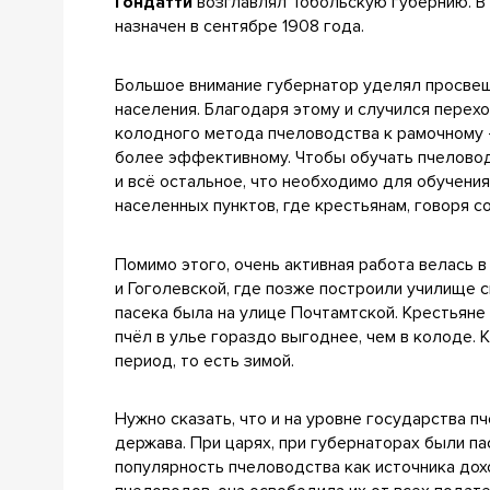
Гондатти
возглавлял Тобольскую губернию. В
назначен в сентябре 1908 года.
Большое внимание губернатор уделял просв
населения. Благодаря этому и случился перех
колодного метода пчеловодства к рамочному 
более эффективному. Чтобы обучать пчеловод
и всё остальное, что необходимо для обучени
населенных пунктов, где крестьянам, говоря 
Помимо этого, очень активная работа велась в
и Гоголевской, где позже построили училище с
пасека была на улице Почтамтской. Крестьяне 
пчёл в улье гораздо выгоднее, чем в колоде. 
период, то есть зимой.
Нужно сказать, что и на уровне государства 
держава. При царях, при губернаторах были п
популярность пчеловодства как источника дох