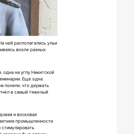
а ней располагались ульи
ливаясь возле разных
, одна на углу Никитской
семинарии. Еще одна
ем поняли, что держать
 пчёл в самый тяжелый
довая и восковая
азвитием промышленности
ы стимулировать