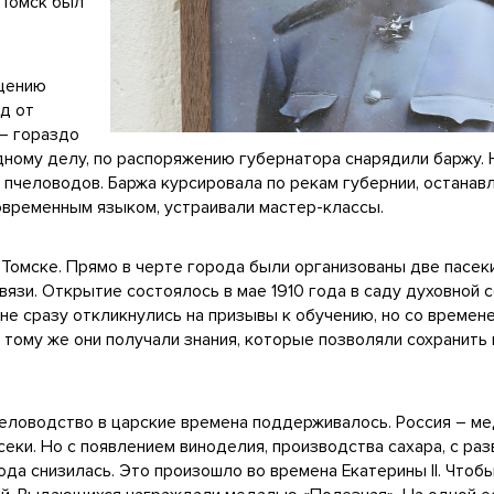
 Томск был
ещению
од от
– гораздо
ному делу, по распоряжению губернатора снарядили баржу. Н
я пчеловодов. Баржа курсировала по рекам губернии, останав
современным языком, устраивали мастер-классы.
 Томске. Прямо в черте города были организованы две пасеки
вязи. Открытие состоялось в мае 1910 года в саду духовной 
не сразу откликнулись на призывы к обучению, но со времен
К тому же они получали знания, которые позволяли сохранить
пчеловодство в царские времена поддерживалось. Россия – ме
асеки. Но с появлением виноделия, производства сахара, с р
ода снизилась. Это произошло во времена Екатерины II. Чтоб