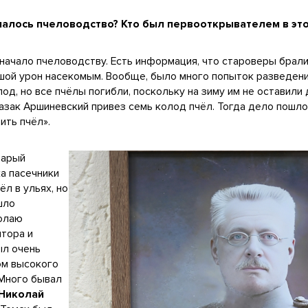
ачалось пчеловодство? Кто был первооткрывателем в эт
начало пчеловодству. Есть информация, что староверы брали
ьшой урон насекомым. Вообще, было много попыток разведения
од, но все пчёлы погибли, поскольку на зиму им не оставили
казак Аршиневский привез семь колод пчёл. Тогда дело пошло
дить пчёл».
тарый
ка пасечники
л в ульях, но
шло
колаю
птора и
ыл очень
ом высокого
 Много бывал
Николай