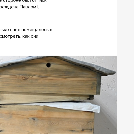
ё стороне был оттиск
чреждена Павлом I,
олько пчёл помещалось в
смотреть, как они