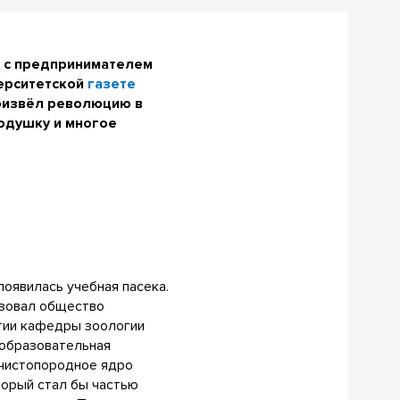
е с предпринимателем
верситетской
газете
роизвёл революцию в
подушку и многое
появилась учебная пасека.
изовал общество
стии кафедры зоологии
 образовательная
 чистопородное ядро
торый стал бы частью