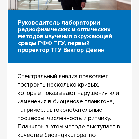
Руководитель лаборатории
радиофизических и оптических
методов изучения окружающей
среды РФФ ТГУ, первый
проректор ТГУ Виктор Дёмин
Спектральный анализ позволяет
построить несколько кривых,
которые показывают нарушения или
изменения в биоценозе планктона,
например, автоколебательные
процессы, численность и ритмику.
Планктон в этом методе выступает в
качестве биоиндикатора, по